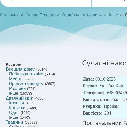
>
>
>
>
Стовпчик
Куплю/Продам
Одяг/взуття/тканини
Інше
Сучасні нак
Розділи
Все для дому
(30146)
Побутова техніка
(5019)
Меблі
Дата:
08.10.2025
(6073)
Предмети побуту
(2697)
Регіон:
Україна Київ
Рослини
(773)
Телефони:
+38063439
Інше
(15378)
Дитячий світ
(4636)
Контактна особа:
ТО
Іграшки
(409)
Рубрика:
Продам
Коляски
(1489)
Одяг
Вартість:
294
(1279)
Інше
(1407)
Постачальник F
Тварини
(17522)
Собаки