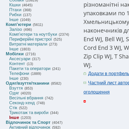
(10829)
різноманітні на
Кішки
(4645)
Птахи
(368)
упаковками по 1
Рибки
(137)
Інше
Хмельницькому т
(1049)
Комп'ютери
(5611)
наконечників дл
Залізо
(496)
Комп'ютери та ноутбуки
(2374)
End WJ, Bell WJ, 
Периферійні пристрої
(525)
Витратні матеріали
(273)
Cord End 3 WJ, W
Інше
(1803)
Мобілки
(2716)
Zip Clip WJ, T Sha
Аксесуари
(317)
WJ.
Контент
(13)
Пакети та оператори
(241)
Телефони
Додати в портфел
(1889)
Інше
(230)
Частний лист авто
Одяг/взуття/тканини
(8582)
Взуття
(853)
оголошення
Одяг
(4020)
Весільні вбрання
(742)
Секонд-хенд
(748)
Стік
(522)
Трикотаж та вироби
(344)
Інше
(1203)
Відпочинок та Спорт
(4047)
Активний відпочинок
(592)