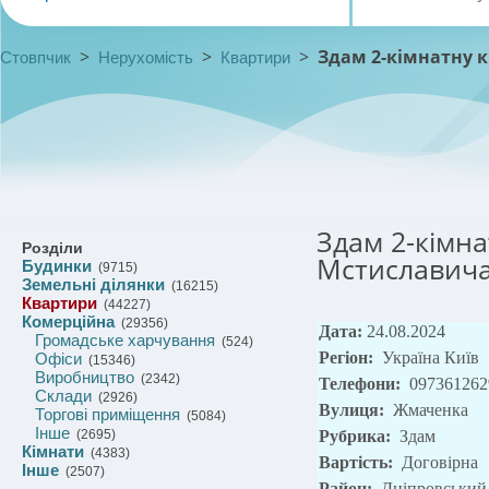
>
>
>
Здам 2-кімнатну 
Стовпчик
Нерухомість
Квартири
Здам 2-кімна
Розділи
Мстиславича
Будинки
(9715)
Земельні ділянки
(16215)
Квартири
(44227)
Комерційна
(29356)
Дата:
24.08.2024
Громадське харчування
(524)
Регіон:
Україна Київ
Офіси
(15346)
Виробництво
(2342)
Телефони:
097361262
Склади
(2926)
Вулиця:
Жмаченка
Торгові приміщення
(5084)
Інше
(2695)
Рубрика:
Здам
Кімнати
(4383)
Вартість:
Договірна
Інше
(2507)
Район:
Дніпровський