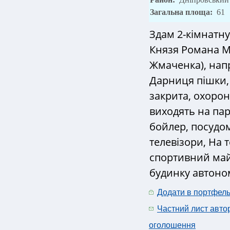
Загальна площа:
61
Здам 2-кімнатну
Князя Романа М
Жмаченка), нап
Дарниця пішки,
закрита, охорона
виходять на пар
бойлер, посудо
телевізори, На т
спортивний май
будинку автоном
Додати в портфел
Частний лист авто
оголошення