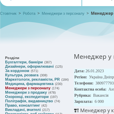
>
>
>
Менеджер 
Стовпчик
Робота
Менеджери з персоналу
Менеджер у
Розділи
Бухгалтери, банкіри
(367)
Дизайнери, оформлювачі
(125)
За кордоном
Дата:
26.01.2023
(571)
Культура, розвага
(308)
Регіон:
Україна Дніп
Маркетологи, рекламісти, PR
(184)
Телефони:
380977793
Медицина, фармацевтика
(230)
Менеджери з персоналу
(174)
Контактна особа:
Ан
Менеджери з продажу
(478)
Рубрика:
Вакансія
Охоронці, експедитори
(197)
Поліграфія, видавництво
Зарплата:
6 000
(74)
Право, консалтинг
(42)
❣️❗️ Менеджер у 
Викладачі, вчителі
(217)
Програмісти, веб-майстри