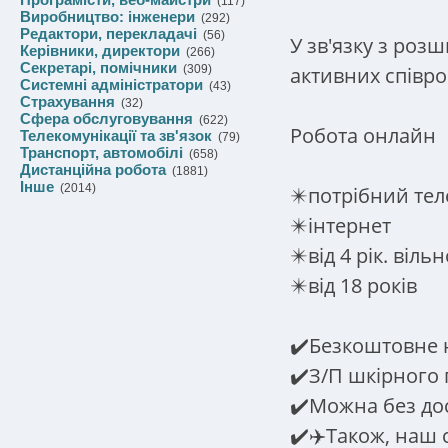
(117)
Виробництво: інженери
(292)
Редактори, перекладачі
(56)
У зв'язку з роз
Керівники, директори
(266)
Секретарі, помічники
активних співро
(309)
Системні адміністратори
(43)
Страхування
(32)
Сфера обслуговування
(622)
Робота онлайн
Телекомунікації та зв'язок
(79)
Транспорт, автомобілі
(658)
Дистанційна робота
(1881)
Інше
(2014)
✴️потрібний те
✴️інтернет
✴️від 4 рік. віл
✴️від 18 років
✔️Безкоштовне 
✔️З/П шкірного 
✔️Можна без до
✔️✈️Також, наш 