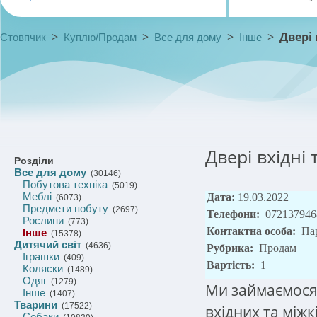
>
>
>
>
Двері 
Стовпчик
Куплю/Продам
Все для дому
Інше
Двері вхідні
Розділи
Все для дому
(30146)
Побутова техніка
(5019)
Меблі
Дата:
19.03.2022
(6073)
Предмети побуту
(2697)
Телефони:
072137946
Рослини
(773)
Контактна особа:
Па
Інше
(15378)
Дитячий світ
(4636)
Рубрика:
Продам
Іграшки
(409)
Вартість:
1
Коляски
(1489)
Одяг
(1279)
Ми займаємося
Інше
(1407)
Тварини
(17522)
вхідних та між
Собаки