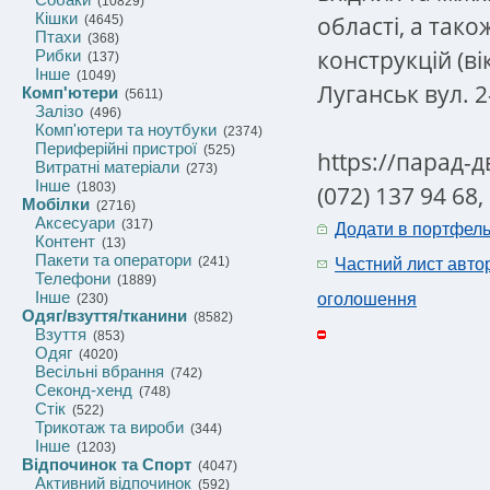
(10829)
Кішки
області, а тако
(4645)
Птахи
(368)
конструкцій (ві
Рибки
(137)
Інше
(1049)
Луганськ вул. 
Комп'ютери
(5611)
Залізо
(496)
Комп'ютери та ноутбуки
(2374)
Периферійні пристрої
(525)
https://парад-
Витратні матеріали
(273)
Інше
(1803)
(072) 137 94 68,
Мобілки
(2716)
Аксесуари
(317)
Додати в портфел
Контент
(13)
Пакети та оператори
(241)
Частний лист авто
Телефони
(1889)
Інше
оголошення
(230)
Одяг/взуття/тканини
(8582)
Взуття
(853)
Одяг
(4020)
Весільні вбрання
(742)
Секонд-хенд
(748)
Стік
(522)
Трикотаж та вироби
(344)
Інше
(1203)
Відпочинок та Спорт
(4047)
Активний відпочинок
(592)