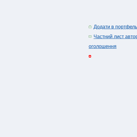
Додати в портфел
Частний лист авто
оголошення