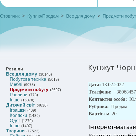
>
>
>
Стовпчик
Куплю/Продам
Все для дому
Предмети побу
Кунжут Чорни
Розділи
Все для дому
(30146)
Побутова техніка
(5019)
Меблі
Дата:
13.02.2022
(6073)
Предмети побуту
(2697)
Телефони:
+38068457
Рослини
(773)
Контактна особа:
Юл
Інше
(15378)
Дитячий світ
(4636)
Рубрика:
Продам
Іграшки
(409)
Вартість:
20
Коляски
(1489)
Одяг
(1279)
Інтернет-магаз
Інше
(1407)
Тварини
(17522)
Квартал виробля
Собаки