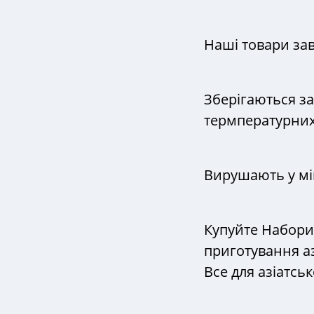
Наші товари завж
Зберігаються з
термпературних
Вирушають у міц
Купуйте Набори 
приготування аз
Все для азіатськ