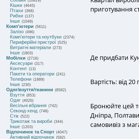
(10829)
Кішки
(4645)
приготування стр
Птахи
(368)
Рибки
(137)
Інше
(1049)
Комп'ютери
(5611)
Залізо
(496)
Комп'ютери та ноутбуки
(2374)
Периферійні пристрої
(525)
Витратні матеріали
(273)
Інше
(1803)
Де придбати Ку
Мобілки
(2716)
Аксесуари
(317)
Контент
(13)
Пакети та оператори
(241)
Телефони
(1889)
Вартість: від 20 
Інше
(230)
Одяг/взуття/тканини
(8582)
Взуття
(853)
Одяг
(4020)
Бронюйте цей т
Весільні вбрання
(742)
Секонд-хенд
(748)
Дніпра, Полтави
Стік
(522)
Трикотаж та вироби
(344)
самовивіз з маг
Інше
(1203)
Відпочинок та Спорт
(4047)
Активний відпочинок
(592)