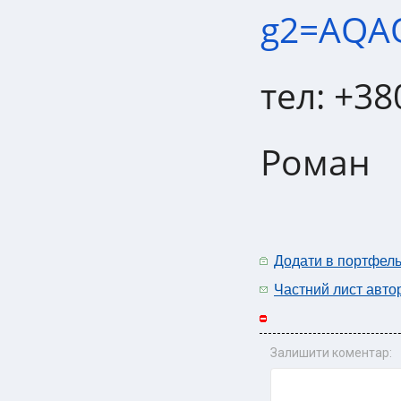
g2=AQA
тел: +3
Роман
Додати в портфел
Частний лист авто
Залишити коментар: