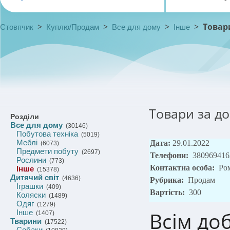
>
>
>
>
Товар
Стовпчик
Куплю/Продам
Все для дому
Інше
Товари за д
Розділи
Все для дому
(30146)
Побутова техніка
(5019)
Меблі
Дата:
29.01.2022
(6073)
Предмети побуту
(2697)
Телефони:
380969416
Рослини
(773)
Контактна особа:
Ро
Інше
(15378)
Дитячий світ
(4636)
Рубрика:
Продам
Іграшки
(409)
Вартість:
300
Коляски
(1489)
Одяг
(1279)
Всім до
Інше
(1407)
Тварини
(17522)
Собаки