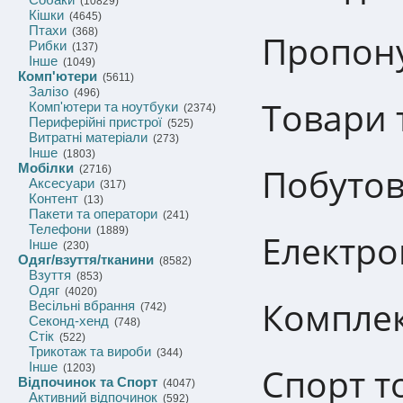
(10829)
Кішки
(4645)
Птахи
(368)
Пропону
Рибки
(137)
Інше
(1049)
Комп'ютери
(5611)
Залізо
(496)
Товари т
Комп'ютери та ноутбуки
(2374)
Периферійні пристрої
(525)
Витратні матеріали
(273)
Інше
(1803)
Мобілки
Побутов
(2716)
Аксесуари
(317)
Контент
(13)
Пакети та оператори
(241)
Телефони
(1889)
Електро
Інше
(230)
Одяг/взуття/тканини
(8582)
Взуття
(853)
Одяг
(4020)
Комплек
Весільні вбрання
(742)
Секонд-хенд
(748)
Стік
(522)
Трикотаж та вироби
(344)
Інше
Спорт т
(1203)
Відпочинок та Спорт
(4047)
Активний відпочинок
(592)