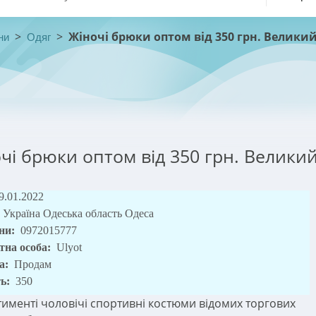
>
>
Жіночі брюки оптом від 350 грн. Великий
ни
Одяг
чі брюки оптом від 350 грн. Великий
9.01.2022
Україна Одеська область Одеса
ни:
0972015777
тна особа:
Ulyot
а:
Продам
ть:
350
тименті чоловічі спортивні костюми відомих торгових