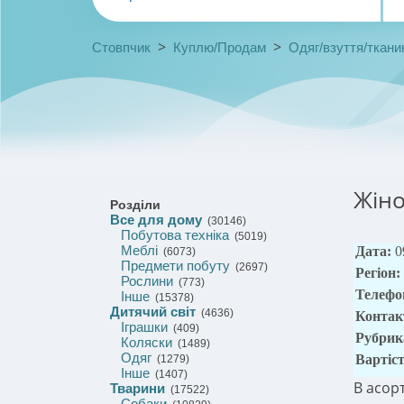
>
>
Стовпчик
Куплю/Продам
Одяг/взуття/ткани
Жіно
Розділи
Все для дому
(30146)
Побутова техніка
(5019)
Меблі
Дата:
0
(6073)
Предмети побуту
(2697)
Регіон:
Рослини
(773)
Телефо
Інше
(15378)
Дитячий світ
(4636)
Контак
Іграшки
(409)
Рубрик
Коляски
(1489)
Одяг
Вартіс
(1279)
Інше
(1407)
В асор
Тварини
(17522)
Собаки