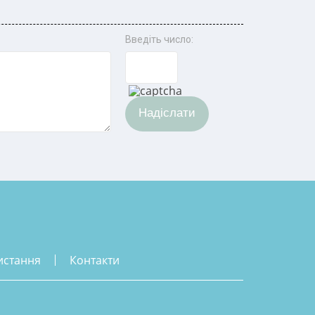
Введіть число:
Надіслати
истання
контакти