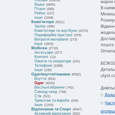
(10829)
марок 
Кішки
(4645)
В наявн
Птахи
(368)
Рибки
Мініма
(137)
Інше
(1049)
Розмірн
Комп'ютери
(5611)
Відмін
Залізо
(496)
Комп'ютери та ноутбуки
(2374)
модель
Периферійні пристрої
(525)
Достав
Витратні матеріали
(273)
Інше
пошта і
(1803)
Мобілки
(2716)
Оплата
Аксесуари
(317)
Контент
(13)
Пакети та оператори
(241)
БЕЗКОШ
Телефони
(1889)
Детальн
Інше
(230)
Одяг/взуття/тканини
(8582)
ulyot.
Взуття
(853)
Одяг
(4020)
Весільні вбрання
Дивіть
(742)
Секонд-хенд
(748)
Дода
Стік
(522)
Трикотаж та вироби
(344)
Част
Інше
(1203)
Відпочинок та Спорт
(4047)
оголош
Активний відпочинок
(592)