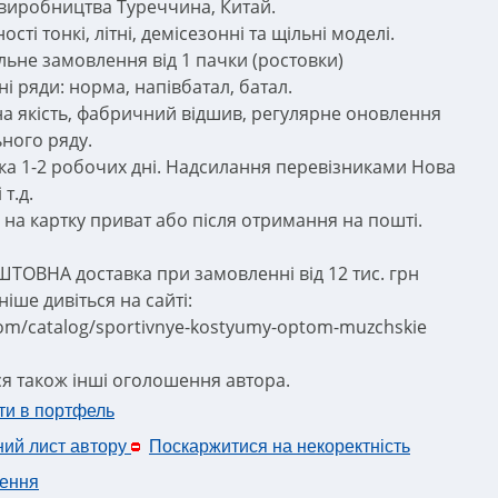
виробництва Туреччина, Китай.
ості тонкі, літні, демісезонні та щільні моделі.
льне замовлення від 1 пачки (ростовки)
і ряди: норма, напівбатал, батал.
на якість, фабричний відшив, регулярне оновлення
ного ряду.
ка 1-2 робочих дні. Надсилання перевізниками Нова
 т.д.
 на картку приват або після отримання на пошті.
ТОВНА доставка при замовленні від 12 тис. грн
іше дивіться на сайті:
com/catalog/sportivnye-kostyumy-optom-muzchskie
ся також інші оголошення автора.
ти в портфель
ний лист автору
Поскаржитися на некоректність
ення