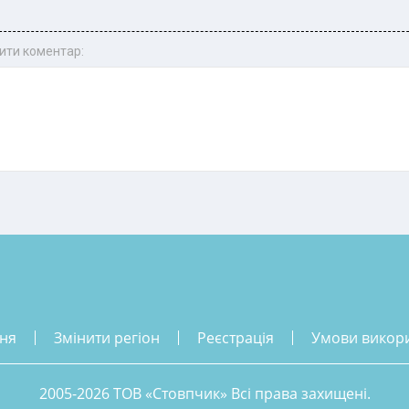
ити коментар:
ння
змінити регіон
реєстрація
умови викор
2005-2026 ТОВ «Стовпчик» Всі права захищені.