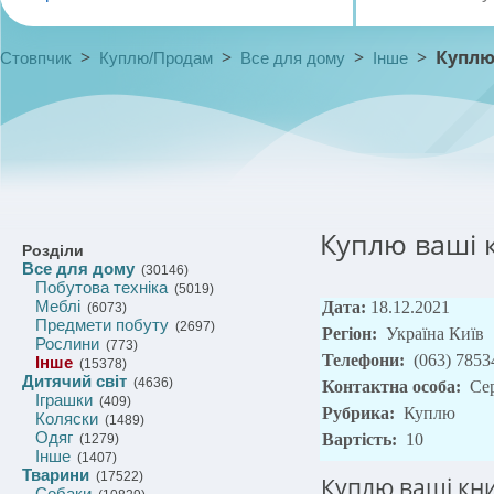
>
>
>
>
Куплю
Стовпчик
Куплю/Продам
Все для дому
Інше
Куплю ваші к
Розділи
Все для дому
(30146)
Побутова техніка
(5019)
Меблі
Дата:
18.12.2021
(6073)
Предмети побуту
(2697)
Регіон:
Україна Київ
Рослини
(773)
Телефони:
(063) 7853
Інше
(15378)
Дитячий світ
(4636)
Контактна особа:
Се
Іграшки
(409)
Рубрика:
Куплю
Коляски
(1489)
Одяг
Вартість:
10
(1279)
Інше
(1407)
Тварини
(17522)
Куплю ваші кни
Собаки