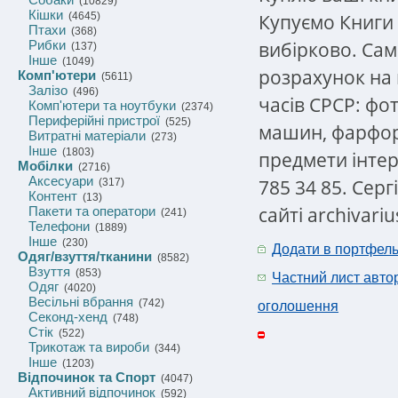
(10829)
Кішки
Купуємо Книги 
(4645)
Птахи
(368)
вибірково. Само
Рибки
(137)
Інше
(1049)
розрахунок на 
Комп'ютери
(5611)
Залізо
(496)
часів СРСР: фо
Комп'ютери та ноутбуки
(2374)
Периферійні пристрої
(525)
машин, фарфоро
Витратні матеріали
(273)
Інше
(1803)
предмети інтер'
Мобілки
(2716)
Аксесуари
785 34 85. Сер
(317)
Контент
(13)
сайті archivariu
Пакети та оператори
(241)
Телефони
(1889)
Інше
(230)
Додати в портфел
Одяг/взуття/тканини
(8582)
Взуття
(853)
Частний лист авто
Одяг
(4020)
Весільні вбрання
(742)
оголошення
Секонд-хенд
(748)
Стік
(522)
Трикотаж та вироби
(344)
Інше
(1203)
Відпочинок та Спорт
(4047)
Активний відпочинок
(592)