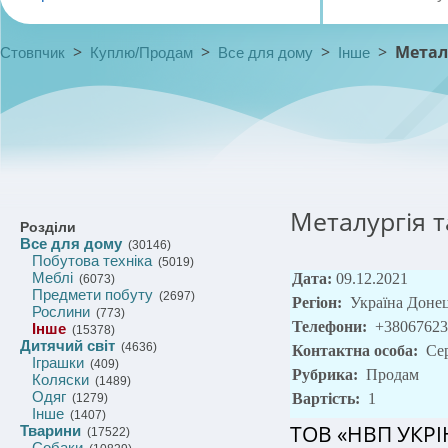
>
>
>
>
Метал
Стовпчик
Куплю/Продам
Все для дому
Інше
Металургія т
Розділи
Все для дому
(30146)
Побутова техніка
(5019)
Меблі
Дата:
09.12.2021
(6073)
Предмети побуту
(2697)
Регіон:
Україна Доне
Рослини
(773)
Телефони:
+38067623
Інше
(15378)
Дитячий світ
(4636)
Контактна особа:
Се
Іграшки
(409)
Рубрика:
Продам
Коляски
(1489)
Одяг
Вартість:
1
(1279)
Інше
(1407)
ТОВ «НВП УКР
Тварини
(17522)
Собаки