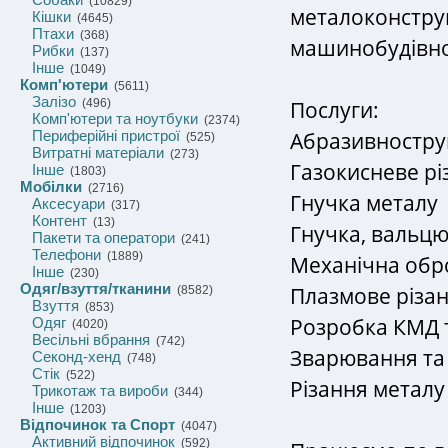
(10829)
металоконструк
Кішки
(4645)
Птахи
(368)
машинобудівно
Рибки
(137)
Інше
(1049)
Комп'ютери
(5611)
Залізо
Послуги:
(496)
Комп'ютери та ноутбуки
(2374)
Абразивностр
Периферійні пристрої
(525)
Витратні матеріали
(273)
Газокисневе рі
Інше
(1803)
Мобілки
(2716)
Гнучка металу
Аксесуари
(317)
Контент
(13)
Гнучка, вальц
Пакети та оператори
(241)
Телефони
(1889)
Механічна обр
Інше
(230)
Одяг/взуття/тканини
Плазмове різа
(8582)
Взуття
(853)
Розробка КМД 
Одяг
(4020)
Весільні вбрання
(742)
Зварювання та
Секонд-хенд
(748)
Стік
(522)
Різання металу
Трикотаж та вироби
(344)
Інше
(1203)
Відпочинок та Спорт
(4047)
Активний відпочинок
(592)