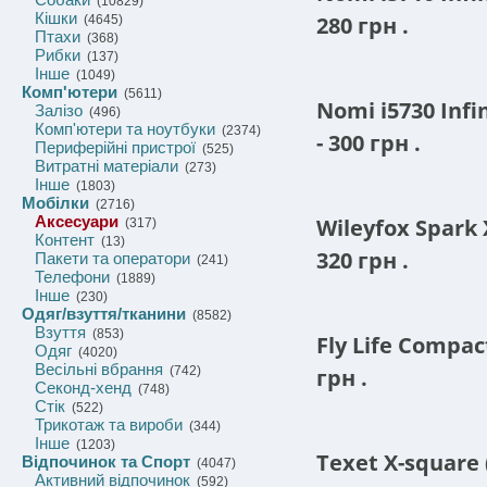
(10829)
Кішки
280
грн
.
(4645)
Птахи
(368)
Рибки
(137)
Інше
(1049)
Комп'ютери
(5611)
Nomi i5730 Infi
Залізо
(496)
Комп'ютери та ноутбуки
(2374)
- 300
грн
.
Периферійні пристрої
(525)
Витратні матеріали
(273)
Інше
(1803)
Мобілки
(2716)
Аксесуари
Wileyfox Spark 
(317)
Контент
(13)
320
грн
.
Пакети та оператори
(241)
Телефони
(1889)
Інше
(230)
Одяг/взуття/тканини
(8582)
Взуття
(853)
Fly Life Compac
Одяг
(4020)
Весільні вбрання
грн
.
(742)
Секонд-хенд
(748)
Стік
(522)
Трикотаж та вироби
(344)
Інше
(1203)
Texet X-square 
Відпочинок та Спорт
(4047)
Активний відпочинок
(592)