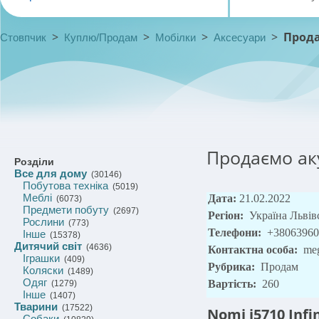
>
>
>
>
Прода
Стовпчик
Куплю/Продам
Мобілки
Аксесуари
Продаємо ак
Розділи
Все для дому
(30146)
Побутова техніка
(5019)
Меблі
Дата:
21.02.2022
(6073)
Предмети побуту
(2697)
Регіон:
Україна Львів
Рослини
(773)
Телефони:
+38063960
Інше
(15378)
Дитячий світ
(4636)
Контактна особа:
me
Іграшки
(409)
Рубрика:
Продам
Коляски
(1489)
Одяг
Вартість:
260
(1279)
Інше
(1407)
Тварини
(17522)
Nomi i5710 Infi
Собаки