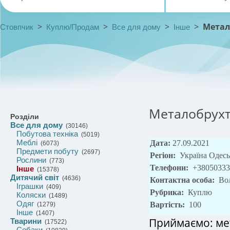
>
>
>
>
Метало
Стовпчик
Куплю/Продам
Все для дому
Інше
Металобрухт,
Розділи
Все для дому
(30146)
Побутова техніка
(5019)
Меблі
Дата:
27.09.2021
(6073)
Предмети побуту
(2697)
Регіон:
Україна Одес
Рослини
(773)
Телефони:
+38050333
Інше
(15378)
Дитячий світ
(4636)
Контактна особа:
Во
Іграшки
(409)
Рубрика:
Куплю
Коляски
(1489)
Одяг
Вартість:
100
(1279)
Інше
(1407)
Приймаємо: ме
Тварини
(17522)
Собаки