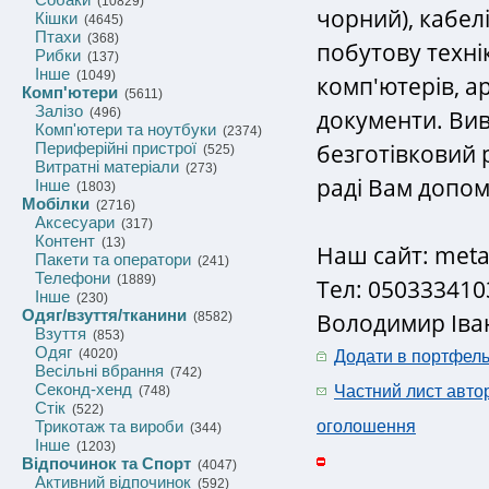
(10829)
чорний), кабел
Кішки
(4645)
Птахи
(368)
побутову техні
Рибки
(137)
Інше
(1049)
комп'ютерів, ар
Комп'ютери
(5611)
Залізо
документи. Вив
(496)
Комп'ютери та ноутбуки
(2374)
безготівковий 
Периферійні пристрої
(525)
Витратні матеріали
(273)
раді Вам допом
Інше
(1803)
Мобілки
(2716)
Аксесуари
(317)
Контент
(13)
Наш сайт: meta
Пакети та оператори
(241)
Телефони
(1889)
Тел: 050333410
Інше
(230)
Одяг/взуття/тканини
Володимир Іва
(8582)
Взуття
(853)
Одяг
(4020)
Додати в портфел
Весільні вбрання
(742)
Секонд-хенд
Частний лист авто
(748)
Стік
(522)
Трикотаж та вироби
оголошення
(344)
Інше
(1203)
Відпочинок та Спорт
(4047)
Активний відпочинок
(592)