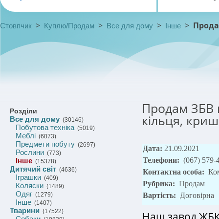
>
>
>
>
Прода
Стовпчик
Куплю/Продам
Все для дому
Інше
Продам ЗБВ 
Розділи
кільця, кришк
Все для дому
(30146)
Побутова техніка
(5019)
Меблі
(6073)
Предмети побуту
(2697)
Дата:
21.09.2021
Рослини
(773)
Телефони:
(067) 579-
Інше
(15378)
Дитячий світ
(4636)
Контактна особа:
Ко
Іграшки
(409)
Рубрика:
Продам
Коляски
(1489)
Одяг
(1279)
Вартість:
Договірна
Інше
(1407)
Тварини
(17522)
Наш завод
ЖБК
Собаки