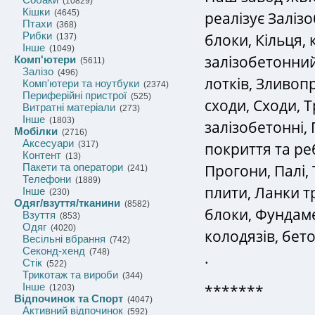
(10829)
Кішки
(4645)
реалізує Заліз
Птахи
(368)
Рибки
блоки, Кільця,
(137)
Інше
(1049)
залізобетонний
Комп'ютери
(5611)
Залізо
(496)
лотків, Зливоп
Комп'ютери та ноутбуки
(2374)
Периферійні пристрої
(525)
сходи, Сходи, 
Витратні матеріали
(273)
Інше
(1803)
залізобетонні,
Мобілки
(2716)
Аксесуари
покриття та ре
(317)
Контент
(13)
Прогони, Палі,
Пакети та оператори
(241)
Телефони
(1889)
плити, Ланки т
Інше
(230)
Одяг/взуття/тканини
(8582)
блоки, Фундаме
Взуття
(853)
Одяг
(4020)
колодязів, бето
Весільні вбрання
(742)
Секонд-хенд
(748)
.
Стік
(522)
Трикотаж та вироби
(344)
Інше
*******
(1203)
Відпочинок та Спорт
(4047)
Активний відпочинок
(592)