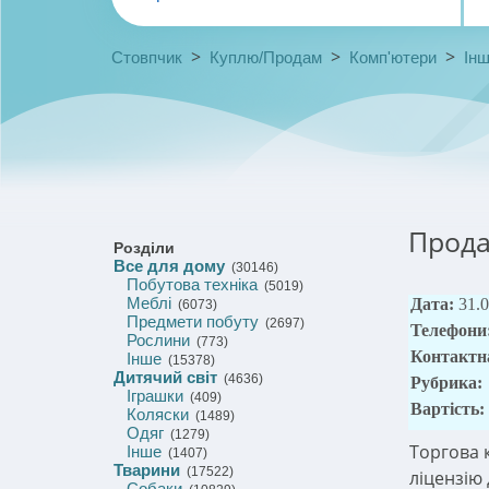
>
>
>
Стовпчик
Куплю/Продам
Комп'ютери
Ін
Прода
Розділи
Все для дому
(30146)
Побутова техніка
(5019)
Меблі
Дата:
31.
(6073)
Предмети побуту
(2697)
Телефони
Рослини
(773)
Контактн
Інше
(15378)
Дитячий світ
(4636)
Рубрика:
Іграшки
(409)
Вартість:
Коляски
(1489)
Одяг
(1279)
Торгова 
Інше
(1407)
Тварини
(17522)
ліцензію 
Собаки