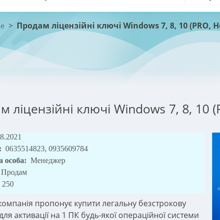
>
Продам ліцензійні ключі Windows 7, 8, 10 (PRO, 
ше
м ліцензійні ключі Windows 7, 8, 10 
08.2021
:
0635514823, 0935609784
а особа:
Менеджер
Продам
250
компанія пропонує купити легальну безстрокову
для активації на 1 ПК будь-якої операційної системи