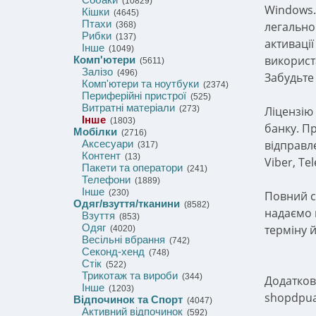
(10829)
Windows. 
Кішки
(4645)
Птахи
легально
(368)
Рибки
(137)
активаці
Інше
(1049)
використ
Комп'ютери
(5611)
Залізо
(496)
Забудьте 
Комп'ютери та ноутбуки
(2374)
Периферійні пристрої
(525)
Витратні матеріали
(273)
Ліцензію
Інше
(1803)
банку. П
Мобілки
(2716)
Аксесуари
відправл
(317)
Контент
(13)
Viber, Te
Пакети та оператори
(241)
Телефони
(1889)
Інше
(230)
Повний с
Одяг/взуття/тканини
(8582)
надаємо 
Взуття
(853)
Одяг
терміну 
(4020)
Весільні вбрання
(742)
Секонд-хенд
(748)
Стік
(522)
Трикотаж та вироби
(344)
Додаткова
Інше
(1203)
shopdpua
Відпочинок та Спорт
(4047)
Активний відпочинок
(592)