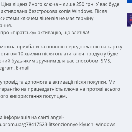
Ціна ліцензійного ключа – лише 250 грн. У вас буде
 активована безстрокова копія Windows. Після
ї системи ключем ліцензія не має терміну
ання.
про «піратську» активацію, що злетіла!
 можна придбати за повною передоплатою на картку
ротягом 10 хвилин після оплати ключ продукту буде
ений будь-яким зручним для вас способом: SMS,
legram, E-mail.
упровід та допомога в активації після покупки. Ми
гарантію на працездатність ключа на протязі всього
його використання покупцем.
 інформація на сайті angel-
.prom.ua/g78417523-litsenzionnye-klyuchi-windows