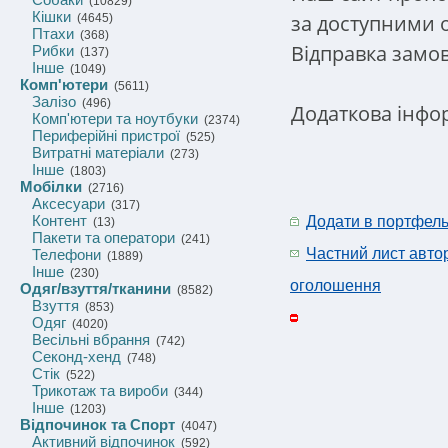
(10829)
Кішки
за доступними о
(4645)
Птахи
(368)
Відправка замов
Рибки
(137)
Інше
(1049)
Комп'ютери
(5611)
Залізо
(496)
Додаткова інфор
Комп'ютери та ноутбуки
(2374)
Периферійні пристрої
(525)
Витратні матеріали
(273)
Інше
(1803)
Мобілки
(2716)
Аксесуари
(317)
Контент
Додати в портфел
(13)
Пакети та оператори
(241)
Частний лист авто
Телефони
(1889)
Інше
(230)
оголошення
Одяг/взуття/тканини
(8582)
Взуття
(853)
Одяг
(4020)
Весільні вбрання
(742)
Секонд-хенд
(748)
Стік
(522)
Трикотаж та вироби
(344)
Інше
(1203)
Відпочинок та Спорт
(4047)
Активний відпочинок
(592)