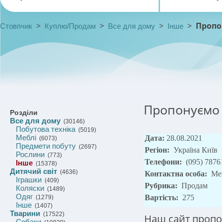
>
>
>
>
Пропо
Стовпчик
Куплю/Продам
Все для дому
Інше
Пропонуємо т
Розділи
Все для дому
(30146)
Побутова техніка
(5019)
Меблі
Дата:
28.08.2021
(6073)
Предмети побуту
(2697)
Регіон:
Україна Київ
Рослини
(773)
Телефони:
(095) 7876
Інше
(15378)
Дитячий світ
(4636)
Контактна особа:
Ме
Іграшки
(409)
Рубрика:
Продам
Коляски
(1489)
Одяг
Вартість:
275
(1279)
Інше
(1407)
Тварини
(17522)
Наш сайт пропон
Собаки