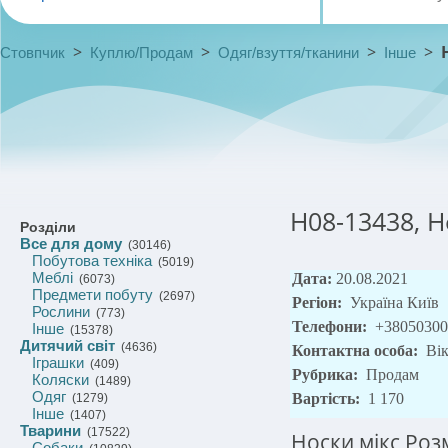
>
>
>
>
Стовпчик
Куплю/Продам
Одяг/взуття/тканини
Інше
H08-13438, Н
Розділи
Все для дому
(30146)
Побутова техніка
(5019)
Меблі
Дата:
20.08.2021
(6073)
Предмети побуту
(2697)
Регіон:
Україна Київ
Рослини
(773)
Телефони:
+38050300
Інше
(15378)
Дитячий світ
(4636)
Контактна особа:
Вік
Іграшки
(409)
Рубрика:
Продам
Коляски
(1489)
Одяг
Вартість:
1 170
(1279)
Інше
(1407)
Тварини
(17522)
Носки мікс Розмі
Собаки