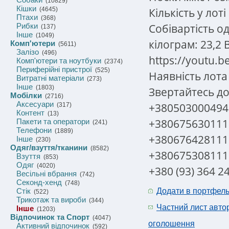
(10829)
Кішки
Кількість у лоті
(4645)
Птахи
(368)
Собівартість од
Рибки
(137)
Інше
(1049)
кілограм: 23,2 
Комп'ютери
(5611)
Залізо
(496)
https://youtu
Комп'ютери та ноутбуки
(2374)
Периферійні пристрої
(525)
Наявність лота
Витратні матеріали
(273)
Інше
(1803)
Звертайтесь д
Мобілки
(2716)
Аксесуари
+380503000494 
(317)
Контент
(13)
+380675630111
Пакети та оператори
(241)
Телефони
(1889)
+380676428111
Інше
(230)
Одяг/взуття/тканини
(8582)
+380675308111
Взуття
(853)
Одяг
(4020)
+380 (93) 364 2
Весільні вбрання
(742)
Секонд-хенд
(748)
Стік
Додати в портфел
(522)
Трикотаж та вироби
(344)
Частний лист авто
Інше
(1203)
Відпочинок та Спорт
(4047)
оголошення
Активний відпочинок
(592)