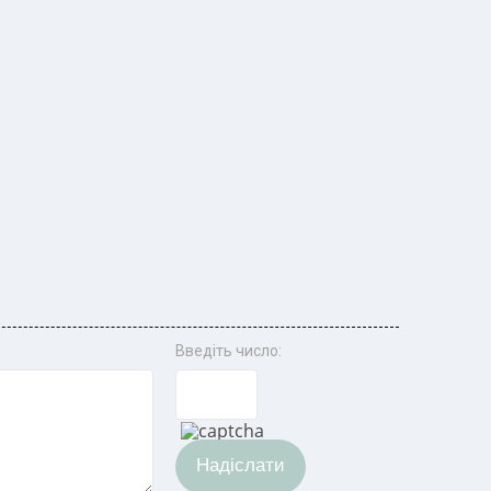
Введіть число:
Надіслати