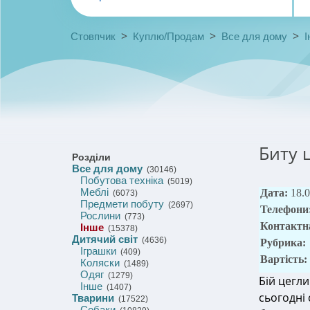
>
>
>
Стовпчик
Куплю/Продам
Все для дому
І
Биту 
Розділи
Все для дому
(30146)
Побутова техніка
(5019)
Меблі
Дата:
18.
(6073)
Предмети побуту
(2697)
Телефони
Рослини
(773)
Контактн
Інше
(15378)
Дитячий світ
(4636)
Рубрика:
Іграшки
(409)
Вартість:
Коляски
(1489)
Одяг
(1279)
Бій цегл
Інше
(1407)
сьогодні 
Тварини
(17522)
Собаки