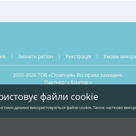
ння
змінити регіон
реєстрація
умови викор
2005-2026 ТОВ «Стовпчик» Всі права захищені.
Партнер: «
Бізатор
»
ристовує файли cookie
истими даними використовуються файли cookie. Також частково викор