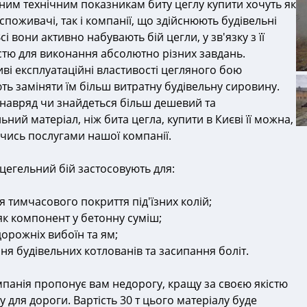
ним технічним показникам биту цеглу купити хочуть як
споживачі, так і компанії, що здійснюють будівельні
сі вони активно набувають бій цегли, у зв'язку з її
стю для виконання абсолютно різних завдань.
ві експлуатаційні властивості цегляного бою
ть заміняти їм більш витратну будівельну сировину.
 навряд чи знайдеться більш дешевий та
ьний матеріал, ніж бита цегла, купити в Києві її можна,
чись послугами нашої компанії.
 цегельний бій застосовують для:
 тимчасового покриття під'їзних колій;
як компонент у бетонну суміш;
орожніх вибоїн та ям;
ня будівельних котлованів та засипання боліт.
панія пропонує вам недорогу, кращу за своєю якістю
у для дороги. Вартість 30 т цього матеріалу буде