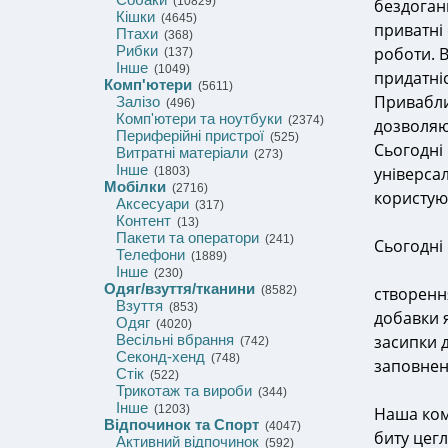
(10829)
бездоган
Кішки
(4645)
приватні 
Птахи
(368)
Рибки
роботи. В
(137)
Інше
(1049)
придатні
Комп'ютери
(5611)
Привабли
Залізо
(496)
Комп'ютери та ноутбуки
(2374)
дозволяю
Периферійні пристрої
(525)
Сьогодні
Витратні матеріали
(273)
Інше
універсал
(1803)
Мобілки
(2716)
користую
Аксесуари
(317)
Контент
(13)
Пакети та оператори
(241)
Сьогодні
Телефони
(1889)
Інше
(230)
Одяг/взуття/тканини
(8582)
створення
Взуття
(853)
добавки 
Одяг
(4020)
Весільні вбрання
засипки д
(742)
Секонд-хенд
(748)
заповнен
Стік
(522)
Трикотаж та вироби
(344)
Інше
(1203)
Наша ком
Відпочинок та Спорт
(4047)
биту цегл
Активний відпочинок
(592)