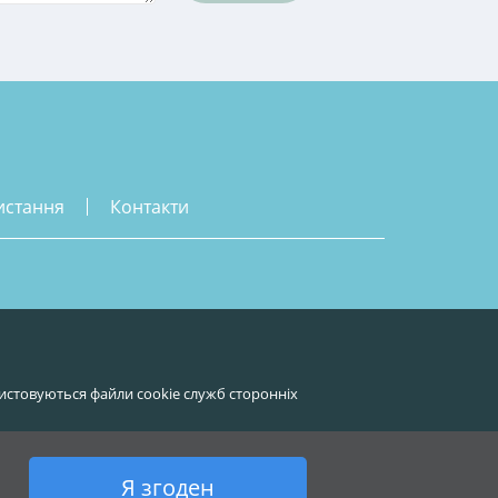
истання
контакти
истовуються файли cookie служб сторонніх
Я згоден