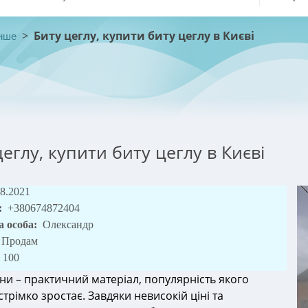
>
Биту цеглу, купити биту цеглу в Києві
нше
цеглу, купити биту цеглу в Києві
08.2021
:
+380674872404
а особа:
Олександр
Продам
100
ини – практичний матеріал, популярність якого
стрімко зростає. Завдяки невисокій ціні та