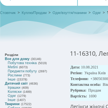
>
>
>
>
Стовпчик
Куплю/Продам
Одяг/взуття/тканини
Одяг
11-16310, Ле
Розділи
Все для дому
(30146)
Побутова техніка
(5019)
Меблі
Дата:
10.08.2021
(6073)
Предмети побуту
(2697)
Регіон:
Україна Київ
Рослини
(773)
Телефони:
+38050300
Інше
(15378)
Дитячий світ
(4636)
Контактна особа:
Вік
Іграшки
(409)
Рубрика:
Продам
Коляски
(1489)
Одяг
Вартість:
1690
(1279)
Інше
(1407)
Тварини
(17522)
Легінси жіночі C
Собаки