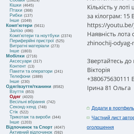
(10829)
Кішки
Кількість у лоті
(4645)
Птахи
(368)
за кілограм: 15 
Рибки
(137)
Інше
(1049)
https://youtu.be
Комп'ютери
(5611)
Залізо
(496)
Наявність лота с
Комп'ютери та ноутбуки
(2374)
Периферійні пристрої
zhinochij-odyag-
(525)
Витратні матеріали
(273)
Інше
(1803)
Мобілки
(2716)
Звертайтесь до
Аксесуари
(317)
Контент
(13)
Вікторія
Пакети та оператори
(241)
Телефони
(1889)
+380675630111 
Інше
(230)
Ірина
81 Ольга
Одяг/взуття/тканини
(8582)
Взуття
(853)
Одяг
(4020)
Весільні вбрання
(742)
Секонд-хенд
(748)
Додати в портфел
Стік
(522)
Трикотаж та вироби
(344)
Частний лист авто
Інше
(1203)
Відпочинок та Спорт
оголошення
(4047)
Активний відпочинок
(592)