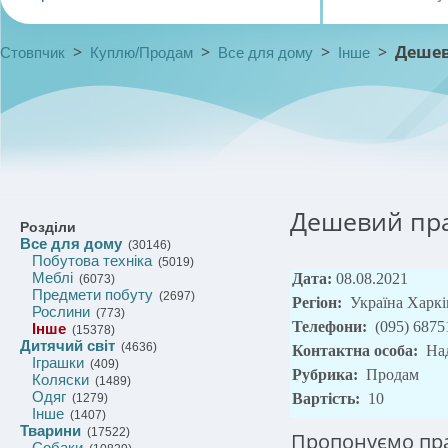
>
>
>
>
Дешев
Стовпчик
Куплю/Продам
Все для дому
Інше
Дешевий пра
Розділи
Все для дому
(30146)
Побутова техніка
(5019)
Меблі
Дата:
08.08.2021
(6073)
Предмети побуту
(2697)
Регіон:
Україна Харкі
Рослини
(773)
Телефони:
(095) 6875
Інше
(15378)
Дитячий світ
(4636)
Контактна особа:
На
Іграшки
(409)
Рубрика:
Продам
Коляски
(1489)
Одяг
Вартість:
10
(1279)
Інше
(1407)
Тварини
(17522)
Пропонуємо пра
Собаки