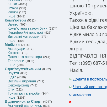
(10829)
Кішки
ціною 10 гривен
(4645)
Птахи
(368)
Україною.
Рибки
(137)
Інше
(1049)
Також є рідкі ге
Комп'ютери
(5611)
Залізо
(496)
ціна за баклажк
Комп'ютери та ноутбуки
(2374)
Периферійні пристрої
Рідке мило 50 г
(525)
Витратні матеріали
(273)
Рідкий гель для
Інше
(1803)
Мобілки
(2716)
літрів.
Аксесуари
(317)
Контент
(13)
ВІДПРАВЛЕННЯ П
Пакети та оператори
(241)
Телефони
(1889)
Тел.: (095) 687-5
Інше
(230)
Надія.
Одяг/взуття/тканини
(8582)
Взуття
(853)
Одяг
(4020)
Додати в портфел
Весільні вбрання
(742)
Секонд-хенд
(748)
Частний лист авто
Стік
(522)
Трикотаж та вироби
(344)
оголошення
Інше
(1203)
Відпочинок та Спорт
(4047)
Активний відпочинок
(592)