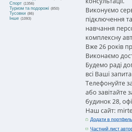
консультації.
Спорт
(1356)
Туризм та подорожі
Виконуємо серв
(850)
Тусовки
(86)
підключення т
Інше
(1093)
навчання перс
комплексну авт
Вже 26 років п
Виконаємо дост
Будемо раді до
всі Ваші запит
Телефонуйте з
або завітайте з
будинок 28, офі
Наш сайт: mirt
Додати в портфел
Частний лист авто