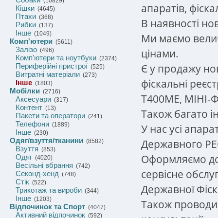
(10829)
апаратів, фіска
Кішки
(4645)
Птахи
(368)
В наявності нов
Рибки
(137)
Інше
(1049)
Ми маємо вели
Комп'ютери
(5611)
Залізо
цінами.
(496)
Комп'ютери та ноутбуки
(2374)
Є у продажу нов
Периферійні пристрої
(525)
Витратні матеріали
(273)
фіскальні реєс
Інше
(1803)
Мобілки
(2716)
T400ME, МІНІ-Ф
Аксесуари
(317)
Контент
(13)
Також багато і
Пакети та оператори
(241)
Телефони
(1889)
У нас усі апара
Інше
(230)
Одяг/взуття/тканини
Державного РЕ
(8582)
Взуття
(853)
Оформляємо до
Одяг
(4020)
Весільні вбрання
(742)
сервісне обслу
Секонд-хенд
(748)
Стік
(522)
Державної Фіск
Трикотаж та вироби
(344)
Інше
(1203)
Також проводим
Відпочинок та Спорт
(4047)
Активний відпочинок
(592)