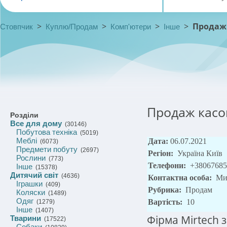
>
>
>
>
Продаж 
Стовпчик
Куплю/Продам
Комп'ютери
Інше
Продаж касов
Розділи
Все для дому
(30146)
Побутова техніка
(5019)
Меблі
Дата:
06.07.2021
(6073)
Предмети побуту
(2697)
Регіон:
Україна Київ
Рослини
(773)
Телефони:
+38067685
Інше
(15378)
Дитячий світ
(4636)
Контактна особа:
Ми
Іграшки
(409)
Рубрика:
Продам
Коляски
(1489)
Одяг
Вартість:
10
(1279)
Інше
(1407)
Фірма Mirtech 
Тварини
(17522)
Собаки