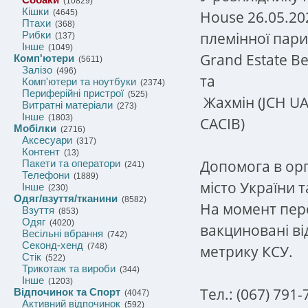
(10829)
Кішки
House 26.05.20
(4645)
Птахи
(368)
племінної пари
Рибки
(137)
Інше
(1049)
Grand Estate B
Комп'ютери
(5611)
Залізо
(496)
та
Комп'ютери та ноутбуки
(2374)
Периферійні пристрої
(525)
Жахмін (JCH UA
Витратні матеріали
(273)
Інше
(1803)
CACIB)
Мобілки
(2716)
Аксесуари
(317)
Контент
(13)
Допомога в орг
Пакети та оператори
(241)
Телефони
(1889)
місто України т
Інше
(230)
Одяг/взуття/тканини
(8582)
На момент пере
Взуття
(853)
Одяг
(4020)
вакциновані ві
Весільні вбрання
(742)
Секонд-хенд
(748)
метрику КСУ.
Стік
(522)
Трикотаж та вироби
(344)
Інше
(1203)
Тел.: (067) 791
Відпочинок та Спорт
(4047)
Активний відпочинок
(592)