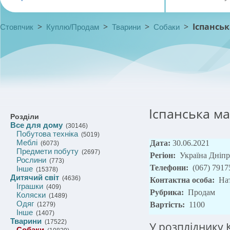
>
>
>
>
Іспансь
Стовпчик
Куплю/Продам
Тварини
Собаки
Іспанська ма
Розділи
Все для дому
(30146)
Побутова техніка
(5019)
Меблі
Дата:
30.06.2021
(6073)
Предмети побуту
(2697)
Регіон:
Україна Дніп
Рослини
(773)
Телефони:
(067) 7917
Інше
(15378)
Дитячий світ
(4636)
Контактна особа:
На
Іграшки
(409)
Рубрика:
Продам
Коляски
(1489)
Одяг
Вартість:
1100
(1279)
Інше
(1407)
Тварини
(17522)
У розпліднику 
Собаки