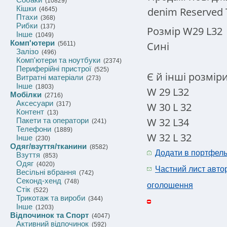
(10829)
Кішки
denim Reserved
(4645)
Птахи
(368)
Рибки
(137)
Розмір W29 L32
Інше
(1049)
Комп'ютери
Сині
(5611)
Залізо
(496)
Комп'ютери та ноутбуки
(2374)
Периферійні пристрої
(525)
Є й інші розміри
Витратні матеріали
(273)
Інше
(1803)
W 29 L32
Мобілки
(2716)
Аксесуари
W 30 L 32
(317)
Контент
(13)
W 32 L34
Пакети та оператори
(241)
Телефони
(1889)
W 32 L 32
Інше
(230)
Одяг/взуття/тканини
(8582)
Додати в портфел
Взуття
(853)
Одяг
(4020)
Частний лист авто
Весільні вбрання
(742)
Секонд-хенд
(748)
оголошення
Стік
(522)
Трикотаж та вироби
(344)
Інше
(1203)
Відпочинок та Спорт
(4047)
Активний відпочинок
(592)