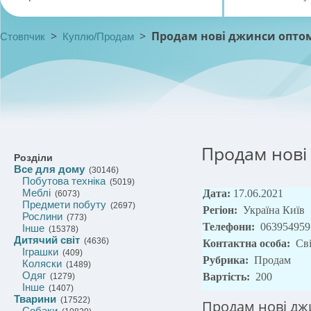
>
>
Продам нові джинси опто
Стовпчик
Куплю/Продам
Продам нові
Розділи
Все для дому
(30146)
Побутова техніка
(5019)
Меблі
Дата:
17.06.2021
(6073)
Предмети побуту
(2697)
Регіон:
Україна Київ
Рослини
(773)
Телефони:
063954959
Інше
(15378)
Дитячий світ
(4636)
Контактна особа:
Св
Іграшки
(409)
Рубрика:
Продам
Коляски
(1489)
Одяг
Вартість:
200
(1279)
Інше
(1407)
Тварини
(17522)
Продам нові дж
Собаки