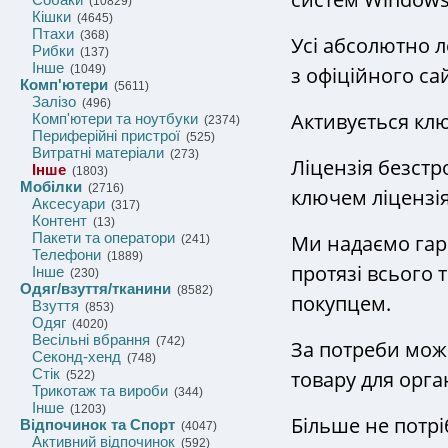
(10829)
Кішки
(4645)
Птахи
(368)
Усі абсолютно 
Рибки
(137)
Інше
з офіційного сай
(1049)
Комп'ютери
(5611)
Залізо
(496)
Активується кл
Комп'ютери та ноутбуки
(2374)
Периферійні пристрої
(525)
Витратні матеріали
(273)
Ліцензія безстр
Інше
(1803)
Мобілки
(2716)
ключем ліцензія
Аксесуари
(317)
Контент
(13)
Пакети та оператори
Ми надаємо гар
(241)
Телефони
(1889)
протязі всього 
Інше
(230)
Одяг/взуття/тканини
(8582)
покупцем.
Взуття
(853)
Одяг
(4020)
Весільні вбрання
(742)
За потреби мож
Секонд-хенд
(748)
Стік
товару для орга
(522)
Трикотаж та вироби
(344)
Інше
(1203)
Більше не потрі
Відпочинок та Спорт
(4047)
Активний відпочинок
(592)