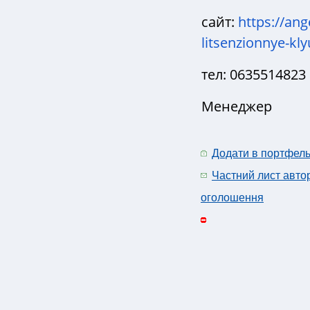
сайт:
https://an
litsenzionnye-kl
тел: 0635514823
Менеджер
Додати в портфел
Частний лист авто
оголошення