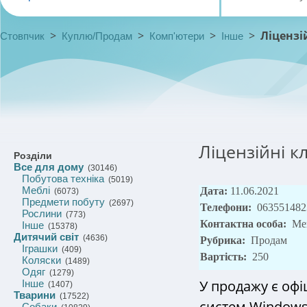
>
>
>
>
Ліцензій
Стовпчик
Куплю/Продам
Комп'ютери
Інше
Ліцензійні к
Розділи
Все для дому
(30146)
Побутова техніка
(5019)
Меблі
Дата:
11.06.2021
(6073)
Предмети побуту
(2697)
Телефони:
063551482
Рослини
(773)
Контактна особа:
Ме
Інше
(15378)
Дитячий світ
(4636)
Рубрика:
Продам
Іграшки
(409)
Вартість:
250
Коляски
(1489)
Одяг
(1279)
У продажу є офіц
Інше
(1407)
Тварини
(17522)
систем Windows 
Собаки