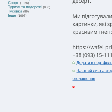
десерт.
Спорт
(1356)
Туризм та подорожі
(850)
Тусовки
(86)
Ми підготували
Інше
(1093)
картинки, які 
красивим і не
https://wafel-p
+38 (093) 15-11
Додати в портфел
Частний лист авто
оголошення