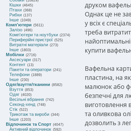
(10829)
друком вафельн
Кішки
(4645)
Птахи
(368)
Однак це не за
Рибки
(137)
Інше
(1049)
у всіх є спеціа
Комп'ютери
(5611)
Залізо
треба витратит
(496)
Комп'ютери та ноутбуки
(2374)
найоптимальні
Периферійні пристрої
(525)
Витратні матеріали
(273)
купити вафельн
Інше
(1803)
Мобілки
(2716)
Аксесуари
(317)
Контент
(13)
Вафельна карт
Пакети та оператори
(241)
Телефони
(1889)
пластина, на я
Інше
(230)
Одяг/взуття/тканини
малюнок або фот
(8582)
Взуття
(853)
безпечні для л
Одяг
(4020)
Весільні вбрання
(742)
виготовлення 
Секонд-хенд
(748)
Стік
(522)
та оливкова ол
Трикотаж та вироби
(344)
Інше
(1203)
дозволить з ле
Відпочинок та Спорт
(4047)
Активний відпочинок
(592)