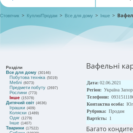
>
>
>
>
Вафел
Стовпчик
Куплю/Продам
Все для дому
Інше
Вафельні ка
Розділи
Все для дому
(30146)
Побутова техніка
(5019)
Меблі
Дата:
02.06.2021
(6073)
Предмети побуту
(2697)
Регіон:
Україна Запор
Рослини
(773)
Телефони:
093151118
Інше
(15378)
Дитячий світ
(4636)
Контактна особа:
Юл
Іграшки
(409)
Рубрика:
Продам
Коляски
(1489)
Одяг
Вартість:
1
(1279)
Інше
(1407)
Багато кондите
Тварини
(17522)
Собаки