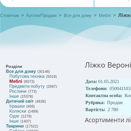
>
>
>
>
Ліжк
Стовпчик
Куплю/Продам
Все для дому
Меблі
Ліжко Вероні
Розділи
Все для дому
(30146)
Побутова техніка
(5019)
Меблі
Дата:
01.05.2021
(6073)
Предмети побуту
(2697)
Телефони:
050041103
Рослини
(773)
Контактна особа:
Ко
Інше
(15378)
Дитячий світ
(4636)
Рубрика:
Продам
Іграшки
(409)
Вартість:
2 780
Коляски
(1489)
Одяг
(1279)
Асортименти лі
Інше
(1407)
Тварини
(17522)
Собаки