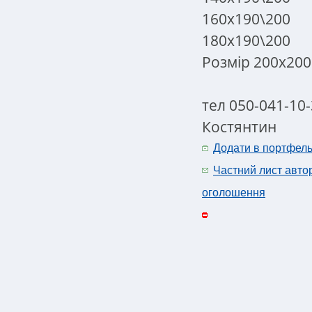
160х190\200
180х190\200
Розмір 200х200
тел 050-041-10
Костянтин
Додати в портфел
Частний лист авто
оголошення