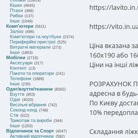
(10829)
Кішки
https://lavito.in
(4645)
Птахи
(368)
Рибки
(137)
Інше
(1049)
https://vito.in.u
Комп'ютери
(5611)
Залізо
(496)
Комп'ютери та ноутбуки
(2374)
Периферійні пристрої
(525)
Ціна вказана з
Витратні матеріали
(273)
Інше
(1803)
160х190 або 16
Мобілки
(2716)
Аксесуари
Ціни на інші л
(317)
Контент
(13)
Пакети та оператори
(241)
Телефони
(1889)
РОЗРАХУНОК П
Інше
(230)
Одяг/взуття/тканини
(8582)
адресна в будь-
Взуття
(853)
Одяг
(4020)
По Києву доста
Весільні вбрання
(742)
Секонд-хенд
10% передопла
(748)
Стік
(522)
Трикотаж та вироби
(344)
Інше
(1203)
Складання ліжка
Відпочинок та Спорт
(4047)
Активний відпочинок
(592)