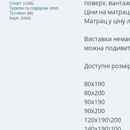
поверх, вантаж
Спорт
(1356)
Туризм та подорожі
(850)
Ціни на матрац 
Тусовки
(86)
Інше
(1093)
Матрац у ціну л
Виставки немає,
можна подивит
Доступні розмі
80х190
80х200
90х190
90х200
120х190\200
140х190\200