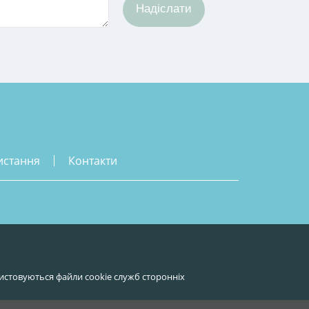
Надіслати
истання
контакти
истовуються файли cookie служб сторонніх