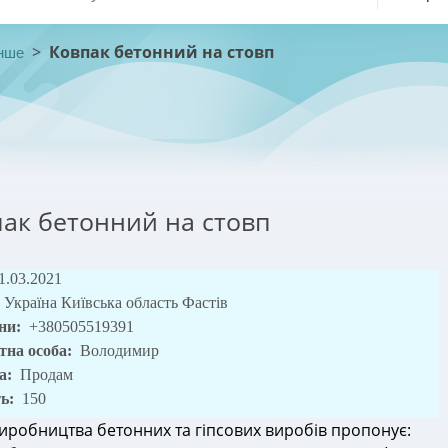
>
Ковпак бетонний на стовп
нше
ак бетонний на стовп
1.03.2021
Україна Київська область Фастів
ни:
+380505519391
тна особа:
Володимир
а:
Продам
ть:
150
виробництва бетонних та гіпсових виробів пропонує: