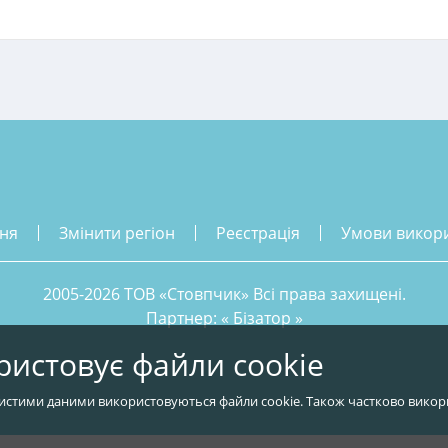
ння
змінити регіон
реєстрація
умови викор
2005-2026 ТОВ «Стовпчик» Всі права захищені.
Партнер: «
Бізатор
»
ристовує файли cookie
истими даними використовуються файли cookie. Також частково викор