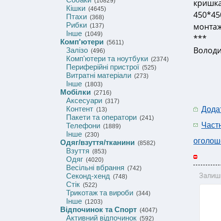
(10829)
кришка
Кішки
(4645)
450*45
Птахи
(368)
Рибки
монтаж,
(137)
Інше
(1049)
***
Комп'ютери
(5611)
Володи
Залізо
(496)
Комп'ютери та ноутбуки
(2374)
Периферійні пристрої
(525)
Витратні матеріали
(273)
Інше
(1803)
Мобілки
(2716)
Аксесуари
(317)
Контент
Дода
(13)
Пакети та оператори
(241)
Част
Телефони
(1889)
Інше
(230)
оголош
Одяг/взуття/тканини
(8582)
Взуття
(853)
Одяг
(4020)
Весільні вбрання
(742)
Секонд-хенд
Залиш
(748)
Стік
(522)
Трикотаж та вироби
(344)
Інше
(1203)
Відпочинок та Спорт
(4047)
Активний відпочинок
(592)