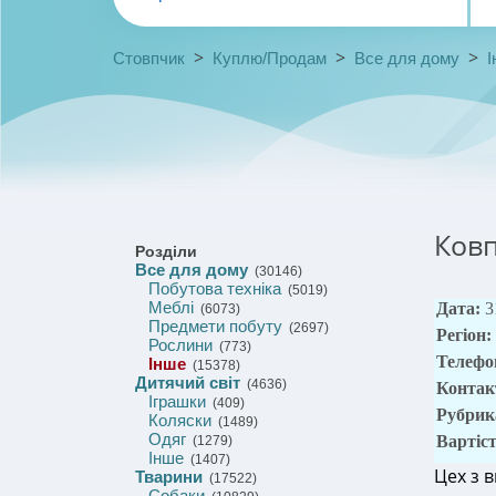
>
>
>
Стовпчик
Куплю/Продам
Все для дому
І
Ковп
Розділи
Все для дому
(30146)
Побутова техніка
(5019)
Меблі
Дата:
3
(6073)
Предмети побуту
(2697)
Регіон:
Рослини
(773)
Телефо
Інше
(15378)
Дитячий світ
(4636)
Контак
Іграшки
(409)
Рубрик
Коляски
(1489)
Одяг
Вартіс
(1279)
Інше
(1407)
Цех з 
Тварини
(17522)
Собаки