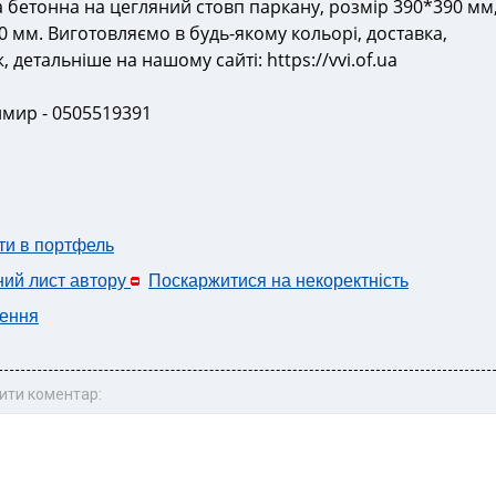
 бетонна на цегляний стовп паркану, розмір 390*390 мм
0 мм. Виготовляємо в будь-якому кольорі, доставка,
 детальніше на нашому сайті: https://vvi.of.ua
мир - 0505519391
ти в портфель
ний лист автору
Поскаржитися на некоректність
ення
ити коментар: