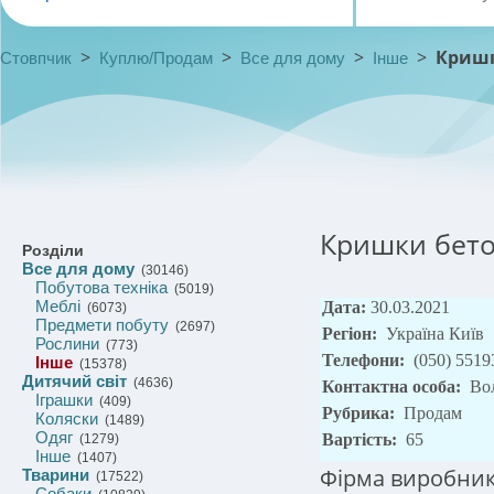
>
>
>
>
Кришк
Стовпчик
Куплю/Продам
Все для дому
Інше
Кришки бето
Розділи
Все для дому
(30146)
Побутова техніка
(5019)
Меблі
Дата:
30.03.2021
(6073)
Предмети побуту
(2697)
Регіон:
Україна Київ
Рослини
(773)
Телефони:
(050) 5519
Інше
(15378)
Дитячий світ
(4636)
Контактна особа:
Во
Іграшки
(409)
Рубрика:
Продам
Коляски
(1489)
Одяг
Вартість:
65
(1279)
Інше
(1407)
Фірма виробник 
Тварини
(17522)
Собаки