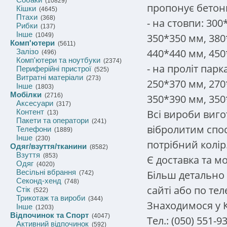
(10829)
пропонує бетон
Кішки
(4645)
Птахи
(368)
- на стовпи: 30
Рибки
(137)
Інше
350*350 мм, 380
(1049)
Комп'ютери
(5611)
440*440 мм, 450
Залізо
(496)
Комп'ютери та ноутбуки
(2374)
- на проліт парк
Периферійні пристрої
(525)
Витратні матеріали
(273)
250*370 мм, 270
Інше
(1803)
Мобілки
(2716)
350*390 мм, 350
Аксесуари
(317)
Всі вироби виго
Контент
(13)
Пакети та оператори
(241)
вібролитим спо
Телефони
(1889)
Інше
(230)
потрібний колір
Одяг/взуття/тканини
(8582)
Взуття
(853)
Є доставка та м
Одяг
(4020)
Весільні вбрання
Більш детально
(742)
Секонд-хенд
(748)
сайті або по те
Стік
(522)
Трикотаж та вироби
(344)
Знаходимося у К
Інше
(1203)
Відпочинок та Спорт
(4047)
Тел.: (050) 551-
Активний відпочинок
(592)