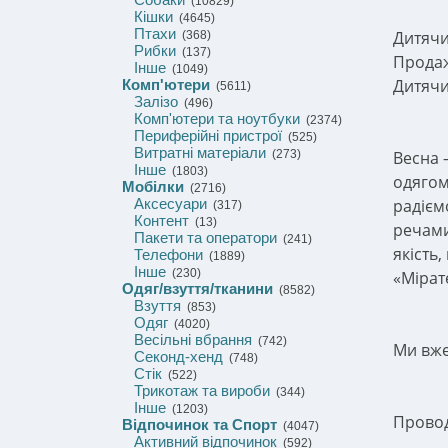
(10829)
Кішки
(4645)
Птахи
Дитячи
(368)
Рибки
(137)
Продаж
Інше
(1049)
Дитячи
Комп'ютери
(5611)
Залізо
(496)
Комп'ютери та ноутбуки
(2374)
Периферійні пристрої
(525)
Витратні матеріали
(273)
Весна 
Інше
(1803)
одягом
Мобілки
(2716)
Аксесуари
радієм
(317)
Контент
(13)
речам
Пакети та оператори
(241)
якість
Телефони
(1889)
Інше
(230)
«Мірат
Одяг/взуття/тканини
(8582)
Взуття
(853)
Одяг
(4020)
Весільні вбрання
(742)
Ми вже
Секонд-хенд
(748)
Стік
(522)
Трикотаж та вироби
(344)
Інше
(1203)
Провод
Відпочинок та Спорт
(4047)
Активний відпочинок
(592)