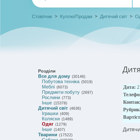
>
>
>
Стовпчик
Куплю/Продам
Дитячий світ
О
Дитя
Розділи
Все для дому
(30146)
Побутова техніка
(5019)
Меблі
Дата:
2
(6073)
Предмети побуту
(2697)
Телефо
Рослини
(773)
Контак
Інше
(15378)
Дитячий світ
(4636)
Рубрик
Іграшки
(409)
Вартіс
Коляски
(1489)
Одяг
(1279)
Дитячи
Інше
(1407)
Тварини
(17522)
Собаки