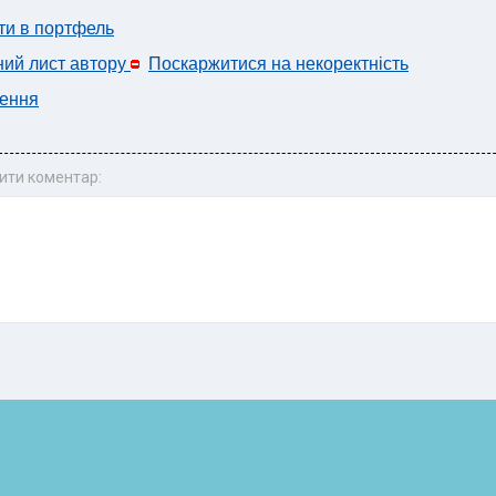
ти в портфель
ний лист автору
Поскаржитися на некоректність
ення
ити коментар: