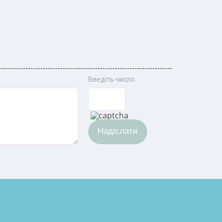
Введіть число:
Надіслати