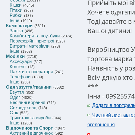
(10829)
Прийміть мої в
Кішки
(4645)
Птахи
Хочете одягати
(368)
Рибки
(137)
Тоді давайте в 
Інше
(1049)
Комп'ютери
(5611)
Вашої дитини!
Залізо
(496)
Комп'ютери та ноутбуки
(2374)
Периферійні пристрої
(525)
Витратні матеріали
(273)
Виробництво У
Інше
(1803)
Мобілки
торгова марка 
(2716)
Аксесуари
(317)
Наявність у роз
Контент
(13)
Пакети та оператори
(241)
Всім дякую хто
Телефони
(1889)
Інше
(230)
***
Одяг/взуття/тканини
(8582)
Взуття
(853)
Інна - 0992557
Одяг
(4020)
Весільні вбрання
(742)
Додати в портфел
Секонд-хенд
(748)
Стік
(522)
Частний лист авто
Трикотаж та вироби
(344)
Інше
(1203)
оголошення
Відпочинок та Спорт
(4047)
Активний відпочинок
(592)