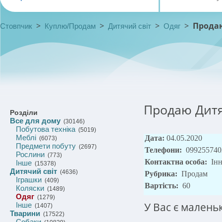
>
>
>
>
Продаю
Стовпчик
Куплю/Продам
Дитячий світ
Одяг
Продаю Дитяч
Розділи
Все для дому
(30146)
Побутова техніка
(5019)
Меблі
Дата:
04.05.2020
(6073)
Предмети побуту
(2697)
Телефони:
099255740
Рослини
(773)
Контактна особа:
Ін
Інше
(15378)
Дитячий світ
(4636)
Рубрика:
Продам
Іграшки
(409)
Вартість:
60
Коляски
(1489)
Одяг
(1279)
У Вас є малень
Інше
(1407)
Тварини
(17522)
Собаки