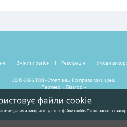
ння
змінити регіон
реєстрація
умови викор
2005-2026 ТОВ «Стовпчик» Всі права захищені.
Партнер: «
Бізатор
»
ристовує файли cookie
истими даними використовуються файли cookie. Також частково викор