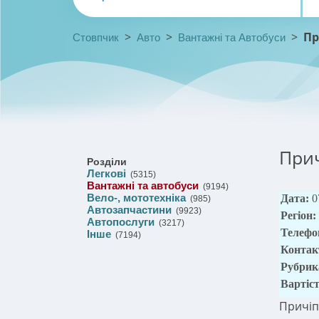
>
>
>
Пр
Стовпчик
Авто
Вантажні та Автобуси
Прич
Розділи
Легкові
(5315)
Вантажні та автобуси
(9194)
Вело-, мототехніка
Дата:
0
(985)
Автозапчастини
(9923)
Регіон:
Автопослуги
(3217)
Телефо
Інше
(7194)
Контак
Рубрик
Вартіс
Причіп