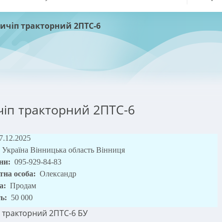
ичіп тракторний 2ПТС-6
іп тракторний 2ПТС-6
7.12.2025
Україна Вінницька область Вінниця
ни:
095-929-84-83
тна особа:
Олександр
а:
Продам
ть:
50 000
 тракторний 2ПТС-6 БУ