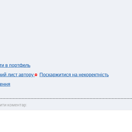
ти в портфель
ний лист автору
Поскаржитися на некоректність
ення
ити коментар: