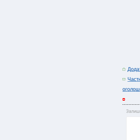
Дода
Част
оголош
Залиш