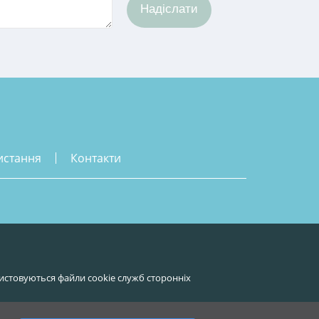
Надіслати
истання
контакти
истовуються файли cookie служб сторонніх