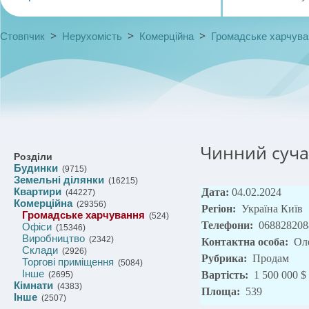
>
>
>
Стовпчик
Нерухомість
Комерційна
Громадське харчува
Чинний сучас
Розділи
Будинки
(9715)
Земельні ділянки
(16215)
Квартири
Дата:
04.02.2024
(44227)
Комерційна
(29356)
Регіон:
Україна Київ
Громадське харчування
(524)
Телефони:
068828208
Офіси
(15346)
Виробництво
(2342)
Контактна особа:
Ол
Склади
(2926)
Рубрика:
Продам
Торгові приміщення
(5084)
Інше
Вартість:
1 500 000 $
(2695)
Кімнати
(4383)
Площа:
539
Інше
(2507)