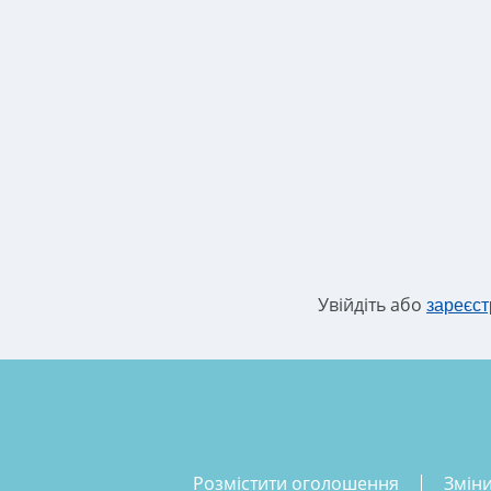
Увійдіть або
зареєст
розмістити оголошення
змін