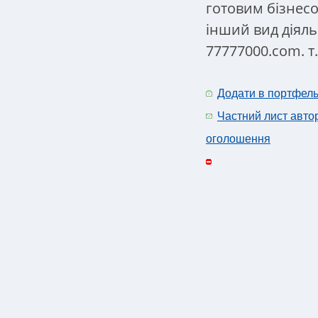
готовим бізнес
інший вид діяльн
77777000.com. т.
Додати в портфел
Частний лист авто
оголошення