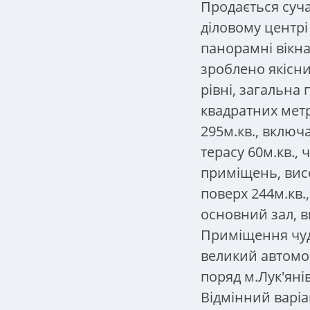
Продається суча
діловому центрі
панорамні вікна,
зроблено якісн
рівні, загальна
квадратних мет
295м.кв., включ
терасу 60м.кв., 
приміщень, висо
поверх 244м.кв.,
основний зал, ви
Приміщення чуд
великий автомоб
поряд м.Лук'яні
Відмінний варіа