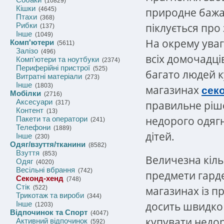
(10829)
Кішки
природне бажа
(4645)
Птахи
(368)
піклується про
Рибки
(137)
Інше
(1049)
На окрему уваг
Комп'ютери
(5611)
Залізо
(496)
всіх домочадці
Комп'ютери та ноутбуки
(2374)
Периферійні пристрої
(525)
багато людей к
Витратні матеріали
(273)
Інше
(1803)
магазинах
сек
Мобілки
(2716)
Аксесуари
правильне ріш
(317)
Контент
(13)
недорого одягн
Пакети та оператори
(241)
Телефони
(1889)
дітей.
Інше
(230)
Одяг/взуття/тканини
(8582)
Взуття
(853)
Величезна кільк
Одяг
(4020)
Весільні вбрання
(742)
предмети гарде
Секонд-хенд
(748)
Стік
магазинах із пр
(522)
Трикотаж та вироби
(344)
досить швидко 
Інше
(1203)
Відпочинок та Спорт
(4047)
купувати недор
Активний відпочинок
(592)