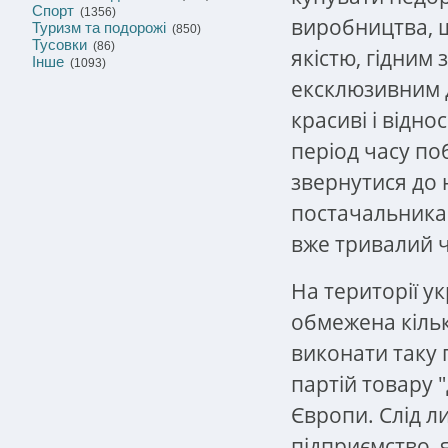
Спорт
(1356)
виробництва, 
Туризм та подорожі
(850)
Тусовки
(86)
якістю, гідним
Інше
(1093)
ексклюзивним 
красиві і відно
період часу по
звернутися до 
постачальника.
вже тривалий ч
На території у
обмежена кількі
виконати таку 
партій товару "
Європи. Слід л
підприємство, 