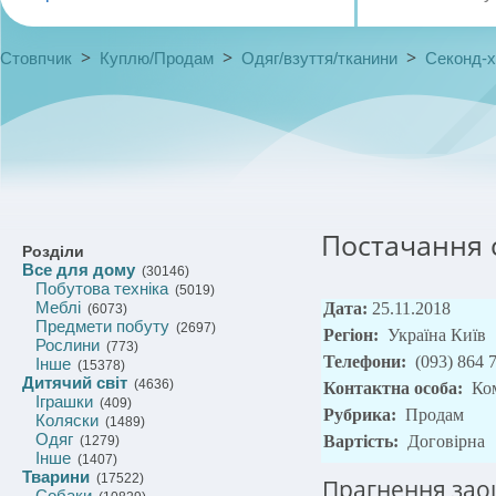
>
>
>
Стовпчик
Куплю/Продам
Одяг/взуття/тканини
Секонд-
Постачання с
Розділи
Все для дому
(30146)
Побутова техніка
(5019)
Меблі
Дата:
25.11.2018
(6073)
Предмети побуту
(2697)
Регіон:
Україна Київ
Рослини
(773)
Телефони:
(093) 864 7
Інше
(15378)
Дитячий світ
(4636)
Контактна особа:
Ко
Іграшки
(409)
Рубрика:
Продам
Коляски
(1489)
Одяг
Вартість:
Договірна
(1279)
Інше
(1407)
Тварини
(17522)
Прагнення зао
Собаки