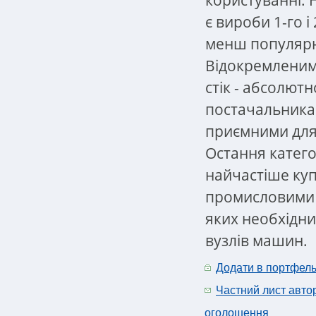
є вироби 1-го і
менш популярні
Відокремленим
стік - абсолютн
постачальника
приємними для
Остання категор
найчастіше куп
промисловими 
яких необхідни
вузлів машин.
Додати в портфел
Частний лист авто
оголошення