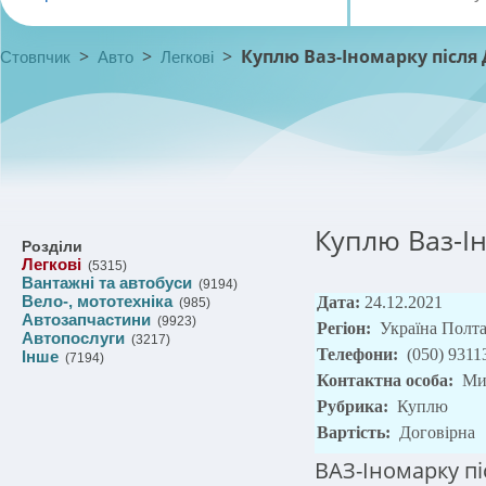
>
>
>
Куплю Ваз-Іномарку після 
Стовпчик
Авто
Легкові
Куплю Ваз-Ін
Розділи
Легкові
(5315)
Вантажні та автобуси
(9194)
Вело-, мототехніка
Дата:
24.12.2021
(985)
Автозапчастини
(9923)
Регіон:
Україна Полт
Автопослуги
(3217)
Телефони:
(050) 9311
Інше
(7194)
Контактна особа:
Ми
Рубрика:
Куплю
Вартість:
Договірна
ВАЗ-Іномарку пі