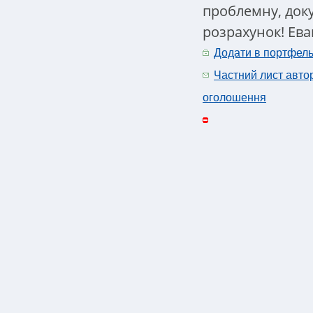
проблемну, доку
розрахунок! Евак
Додати в портфел
Частний лист авто
оголошення