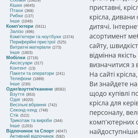
(10829)
Кішки
приставні, кріс
(4645)
Птахи
(368)
крісла, дивани 
Рибки
(137)
Інше
(1049)
дитячі. Інтерн
Комп'ютери
(5611)
Залізо
(496)
асортимент меб
Комп'ютери та ноутбуки
(2374)
Периферійні пристрої
(525)
сайту, швидкіс
Витратні матеріали
(273)
Інше
(1803)
відмінна якіст
Мобілки
(2716)
Аксесуари
визначитися з
(317)
Контент
(13)
На сайті крісла
Пакети та оператори
(241)
Телефони
(1889)
Ви знайдете на
Інше
(230)
Одяг/взуття/тканини
(8582)
щодо купівлі по
Взуття
(853)
Одяг
(4020)
крісла для керів
Весільні вбрання
(742)
Секонд-хенд
персоналу, вел
(748)
Стік
(522)
комп'ютерних ст
Трикотаж та вироби
(344)
Інше
(1203)
найдоступнішим
Відпочинок та Спорт
(4047)
Активний відпочинок
(592)