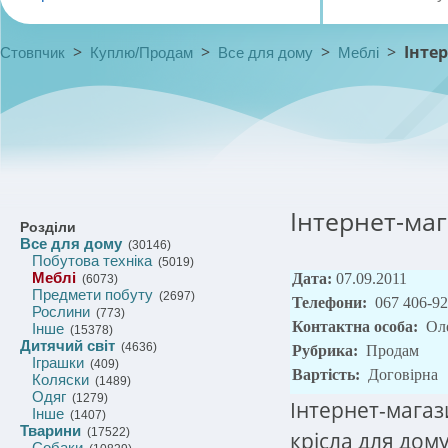
>
>
>
>
Інтер
Стовпчик
Куплю/Продам
Все для дому
Меблі
Інтернет-мага
Розділи
Все для дому
(30146)
Побутова техніка
(5019)
Меблі
Дата:
07.09.2011
(6073)
Предмети побуту
(2697)
Телефони:
067 406-92
Рослини
(773)
Контактна особа:
Ол
Інше
(15378)
Дитячий світ
(4636)
Рубрика:
Продам
Іграшки
(409)
Вартість:
Договірна
Коляски
(1489)
Одяг
(1279)
Інтернет-магази
Інше
(1407)
Тварини
(17522)
крісла для дому
Собаки