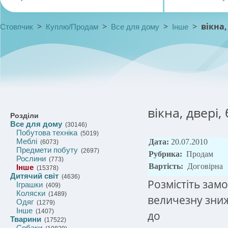
>
>
>
>
вікна,
Стовпчик
Куплю/Продам
Все для дому
Інше
вікна, двері,
Розділи
Все для дому
(30146)
Побутова техніка
(5019)
Меблі
Дата:
20.07.2010
(6073)
Предмети побуту
(2697)
Рубрика:
Продам
Рослини
(773)
Вартість:
Договірна
Інше
(15378)
Дитячий світ
(4636)
Розмістіть зам
Іграшки
(409)
Коляски
(1489)
величезну зниж
Одяг
(1279)
Інше
(1407)
до
Тварини
(17522)
Собаки