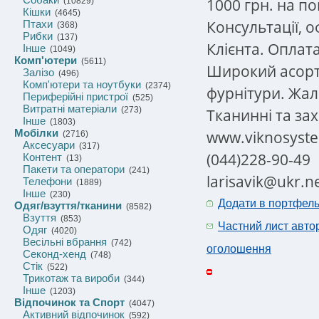
1000 грн. на п
(10829)
Кішки
(4645)
Консультації, 
Птахи
(368)
Рибки
(137)
Клієнта. Оплата
Інше
(1049)
Комп'ютери
(5611)
Широкий асорт
Залізо
(496)
Комп'ютери та ноутбуки
(2374)
фурнітури. Жал
Периферійні пристрої
(525)
Витратні матеріали
(273)
Тканинні та зах
Інше
(1803)
Мобілки
www.viknosyst
(2716)
Аксесуари
(317)
(044)228-90-49
Контент
(13)
Пакети та оператори
(241)
larisavik@ukr.n
Телефони
(1889)
Інше
(230)
Додати в портфел
Одяг/взуття/тканини
(8582)
Взуття
(853)
Частний лист авто
Одяг
(4020)
Весільні вбрання
(742)
оголошення
Секонд-хенд
(748)
Стік
(522)
Трикотаж та вироби
(344)
Інше
(1203)
Відпочинок та Спорт
(4047)
Активний відпочинок
(592)