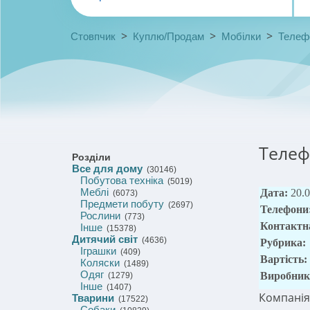
>
>
>
Стовпчик
Куплю/Продам
Мобілки
Телеф
Телеф
Розділи
Все для дому
(30146)
Побутова техніка
(5019)
Меблі
Дата:
20.
(6073)
Предмети побуту
(2697)
Телефони
Рослини
(773)
Контактн
Інше
(15378)
Дитячий світ
(4636)
Рубрика:
Іграшки
(409)
Вартість:
Коляски
(1489)
Одяг
Виробник
(1279)
Інше
(1407)
Компанія
Тварини
(17522)
Собаки