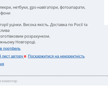
плеєри, нетбуки, gps-навігатори, фотоапарати,
ефони
егорії уцінки. Висока якість. Доставка по Росії та
жлива
езготівковим розрахунком.
ижньому Новгороді.
 в портфель
й лист автору
Поскаржитися на некоректність
ня
 коментар: