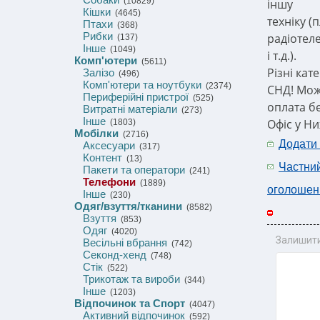
(10829)
іншу
Кішки
(4645)
техніку (
Птахи
(368)
Рибки
радіотел
(137)
Інше
(1049)
і т.д.).
Комп'ютери
(5611)
Різні кат
Залізо
(496)
Комп'ютери та ноутбуки
(2374)
СНД! Мо
Периферійні пристрої
(525)
оплата б
Витратні матеріали
(273)
Інше
Офіс у Н
(1803)
Мобілки
(2716)
Додати
Аксесуари
(317)
Контент
(13)
Частни
Пакети та оператори
(241)
Телефони
(1889)
оголошен
Інше
(230)
Одяг/взуття/тканини
(8582)
Взуття
(853)
Одяг
(4020)
Залишити
Весільні вбрання
(742)
Секонд-хенд
(748)
Стік
(522)
Трикотаж та вироби
(344)
Інше
(1203)
Відпочинок та Спорт
(4047)
Активний відпочинок
(592)