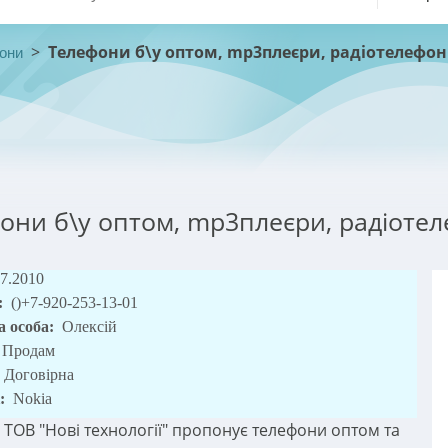
>
Телефони б\у оптом, mp3плеєри, радіотелефо
они
они б\у оптом, mp3плеєри, радіоте
07.2010
:
()+7-920-253-13-01
а особа:
Олексій
Продам
Договірна
:
Nokia
 ТОВ "Нові технології" пропонує телефони оптом та