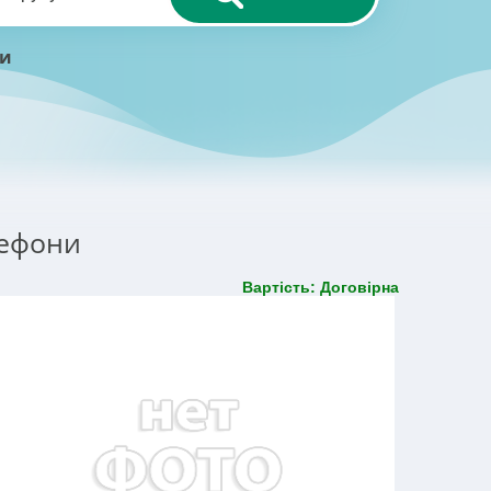
ни
лефони
Вартість: Договірна