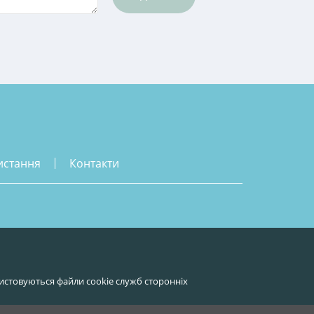
истання
контакти
истовуються файли cookie служб сторонніх