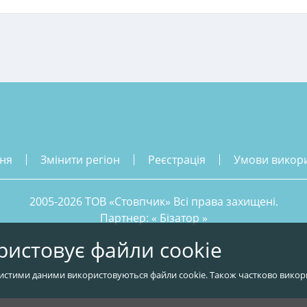
ння
змінити регіон
реєстрація
умови викор
2005-2026 ТОВ «Стовпчик» Всі права захищені.
Партнер: «
Бізатор
»
ристовує файли cookie
истими даними використовуються файли cookie. Також частково викор