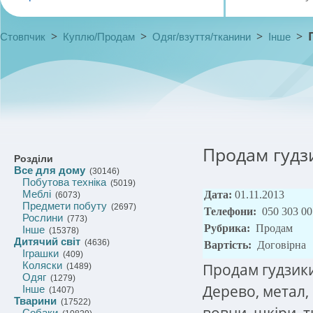
>
>
>
>
Стовпчик
Куплю/Продам
Одяг/взуття/тканини
Інше
Продам гудз
Розділи
Все для дому
(30146)
Побутова техніка
(5019)
Меблі
Дата:
01.11.2013
(6073)
Предмети побуту
(2697)
Телефони:
050 303 00
Рослини
(773)
Рубрика:
Продам
Інше
(15378)
Дитячий світ
(4636)
Вартість:
Договірна
Іграшки
(409)
Коляски
Продам гудзик
(1489)
Одяг
(1279)
Дерево, метал,
Інше
(1407)
Тварини
(17522)
вовни, шкіри, т
Собаки