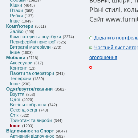
(10829)
Кішки
(4645)
Різні стилі, кол
Птахи
(368)
Рибки
(137)
Сайт www.furni
Інше
(1049)
Комп'ютери
(5611)
Залізо
(496)
Комп'ютери та ноутбуки
(2374)
Додати в портфел
Периферійні пристрої
(525)
Витратні матеріали
Частний лист авто
(273)
Інше
(1803)
Мобілки
оголошення
(2716)
Аксесуари
(317)
Контент
(13)
Пакети та оператори
(241)
Телефони
(1889)
Інше
(230)
Одяг/взуття/тканини
(8582)
Взуття
(853)
Одяг
(4020)
Весільні вбрання
(742)
Секонд-хенд
(748)
Стік
(522)
Трикотаж та вироби
(344)
Інше
(1203)
Відпочинок та Спорт
(4047)
Активний відпочинок
(592)