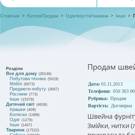
>
>
>
>
Стовпчик
Куплю/Продам
Одяг/взуття/тканини
Інше
Продам швей
Розділи
Все для дому
(30146)
Побутова техніка
(5019)
Меблі
Дата:
01.11.2013
(6073)
Предмети побуту
(2697)
Телефони:
050 303 00
Рослини
(773)
Рубрика:
Продам
Інше
(15378)
Дитячий світ
(4636)
Вартість:
Договірна
Іграшки
(409)
Коляски
Швейна фурніт
(1489)
Одяг
(1279)
Змійки, нитки (
Інше
(1407)
Тварини
(17522)
прикраси та ба
Собаки