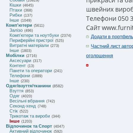
(10829)
Кішки
(4645)
швейних виробн
Птахи
(368)
Рибки
(137)
Телефони 050 30
Інше
(1049)
Комп'ютери
Сайт www.furni
(5611)
Залізо
(496)
Комп'ютери та ноутбуки
(2374)
Додати в портфел
Периферійні пристрої
(525)
Витратні матеріали
(273)
Частний лист авто
Інше
(1803)
Мобілки
оголошення
(2716)
Аксесуари
(317)
Контент
(13)
Пакети та оператори
(241)
Телефони
(1889)
Інше
(230)
Одяг/взуття/тканини
(8582)
Взуття
(853)
Одяг
(4020)
Весільні вбрання
(742)
Секонд-хенд
(748)
Стік
(522)
Трикотаж та вироби
(344)
Інше
(1203)
Відпочинок та Спорт
(4047)
Активний відпочинок
(592)