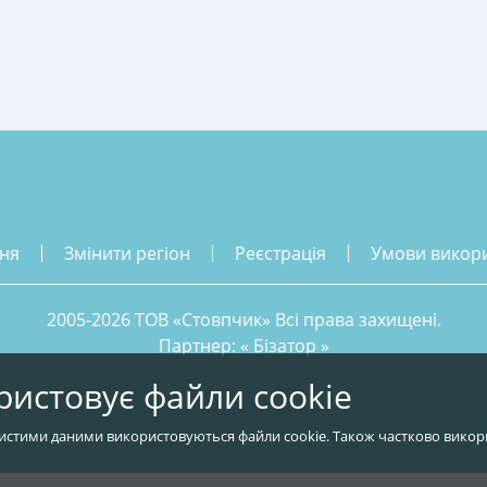
ння
змінити регіон
реєстрація
умови викор
2005-2026 ТОВ «Стовпчик» Всі права захищені.
Партнер: «
Бізатор
»
ристовує файли cookie
истими даними використовуються файли cookie. Також частково викор