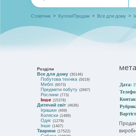
>
>
>
Стовпчик
Куплю/Продам
Все для дому
І
мета
Розділи
Все для дому
(30146)
Побутова техніка
(5019)
Меблі
Дата:
1
(6073)
Предмети побуту
(2697)
Телефо
Рослини
(773)
Контак
Інше
(15378)
Дитячий світ
(4636)
Рубрик
Іграшки
(409)
Вартіс
Коляски
(1489)
Одяг
(1279)
Продам
Інше
(1407)
виробн
Тварини
(17522)
Собаки