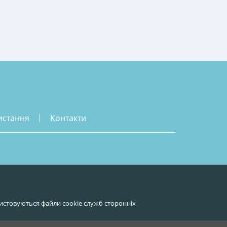
истання
контакти
истовуються файли cookie служб сторонніх