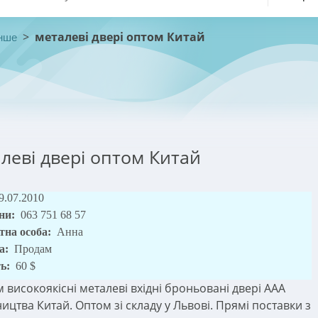
>
металеві двері оптом Китай
нше
леві двері оптом Китай
9.07.2010
ни:
063 751 68 57
тна особа:
Анна
а:
Продам
ть:
60 $
 високоякісні металеві вхідні броньовані двері ААА
ицтва Китай. Оптом зі складу у Львові. Прямі поставки з