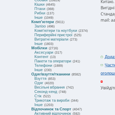
(10829)
Китаю. 
Кішки
(4645)
Вигідні
Птахи
(368)
Рибки
Стандар
(137)
Інше
(1049)
mail: 
Комп'ютери
(5611)
Залізо
(496)
Комп'ютери та ноутбуки
(2374)
Периферійні пристрої
(525)
Витратні матеріали
(273)
Інше
(1803)
Мобілки
(2716)
Аксесуари
(317)
Контент
Дода
(13)
Пакети та оператори
(241)
Част
Телефони
(1889)
Інше
(230)
оголош
Одяг/взуття/тканини
(8582)
Взуття
(853)
Одяг
(4020)
Весільні вбрання
Увійді
(742)
Секонд-хенд
(748)
Стік
(522)
Трикотаж та вироби
(344)
Інше
(1203)
Відпочинок та Спорт
(4047)
Активний відпочинок
(592)