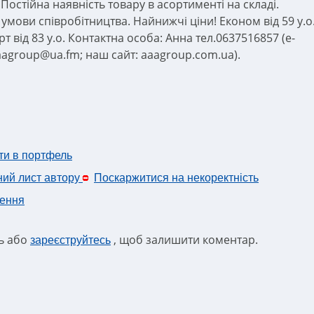
Постійна наявність товару в асортименті на складі.
 умови співробітництва. Найнижчі ціни! Економ від 59 у.о
т від 83 у.о. Контактна особа: Анна тел.0637516857 (e-
aaagroup@ua.fm; наш сайт: aaagroup.com.ua).
ти в портфель
ний лист автору
Поскаржитися на некоректність
ення
ть або
, щоб залишити коментар.
зареєструйтесь