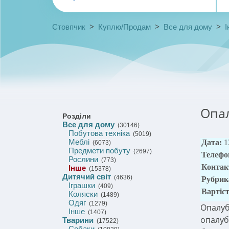
>
>
>
Стовпчик
Куплю/Продам
Все для дому
І
Опал
Розділи
Все для дому
(30146)
Побутова техніка
(5019)
Меблі
Дата:
1
(6073)
Предмети побуту
(2697)
Телефо
Рослини
(773)
Контак
Інше
(15378)
Дитячий світ
(4636)
Рубрик
Іграшки
(409)
Вартіс
Коляски
(1489)
Одяг
(1279)
Опалуб
Інше
(1407)
опалуб
Тварини
(17522)
Собаки