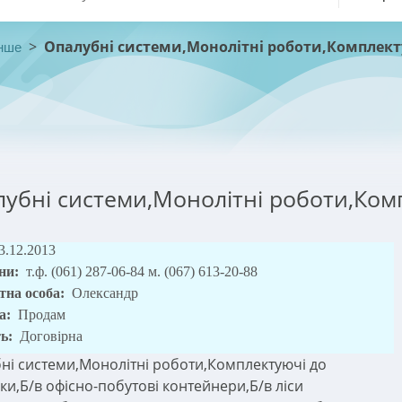
>
Опалубні системи,Монолітні роботи,Комплект
нше
убні системи,Монолітні роботи,Ком
3.12.2013
ни:
т.ф. (061) 287-06-84 м. (067) 613-20-88
тна особа:
Олександр
а:
Продам
ть:
Договірна
ні системи,Монолітні роботи,Комплектуючі до
ки,Б/в офісно-побутові контейнери,Б/в ліси