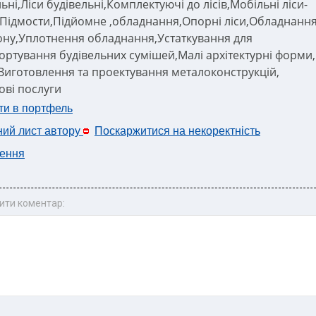
ьні,Ліси будівельні,Комплектуючі до лісів,Мобільні ліси-
Підмости,Підйомне ,обладнання,Опорні ліси,Обладнанн
ону,Уплотнення обладнання,Устаткування для
ортування будівельних сумішей,Малі архітектурні форми,
,Виготовлення та проектування металоконструкцій,
ові послуги
ти в портфель
ний лист автору
Поскаржитися на некоректність
ення
ити коментар: