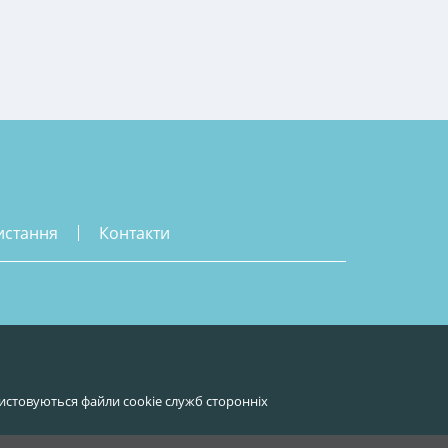
истання
контакти
истовуються файли cookie служб сторонніх