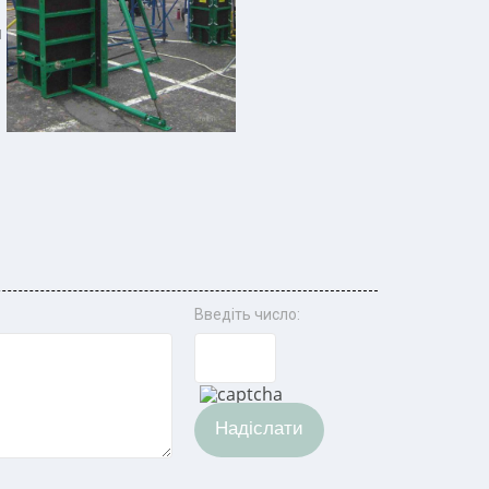
я
Введіть число:
Надіслати