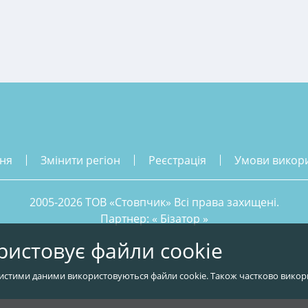
ння
змінити регіон
реєстрація
умови викор
2005-2026 ТОВ «Стовпчик» Всі права захищені.
Партнер: «
Бізатор
»
ристовує файли cookie
истими даними використовуються файли cookie. Також частково викор