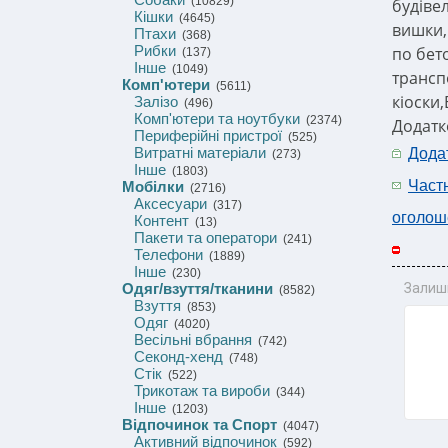
(10829)
будівел
Кішки
(4645)
вишки,
Птахи
(368)
Рибки
по бет
(137)
Інше
(1049)
трансп
Комп'ютери
(5611)
кіоски
Залізо
(496)
Комп'ютери та ноутбуки
(2374)
Додатк
Периферійні пристрої
(525)
Витратні матеріали
Дода
(273)
Інше
(1803)
Част
Мобілки
(2716)
Аксесуари
(317)
оголош
Контент
(13)
Пакети та оператори
(241)
Телефони
(1889)
Інше
(230)
Одяг/взуття/тканини
Залиш
(8582)
Взуття
(853)
Одяг
(4020)
Весільні вбрання
(742)
Секонд-хенд
(748)
Стік
(522)
Трикотаж та вироби
(344)
Інше
(1203)
Відпочинок та Спорт
(4047)
Активний відпочинок
(592)