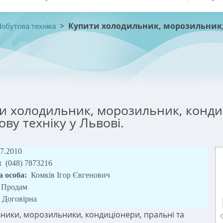
>
Купити холодильник, морозильник, к
обутова техніка
и холодильник, морозильник, кондиц
ову техніку у Львові.
07.2010
:
(048) 7873216
а особа:
Комків Ігор Євгенович
Продам
Договірна
ники, морозильники, кондиціонери, пральні та