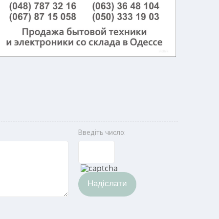
Введіть число:
Надіслати