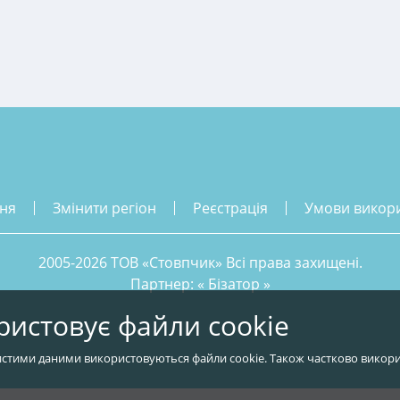
ння
змінити регіон
реєстрація
умови викор
2005-2026 ТОВ «Стовпчик» Всі права захищені.
Партнер: «
Бізатор
»
ристовує файли cookie
стими даними використовуються файли cookie. Також частково викори