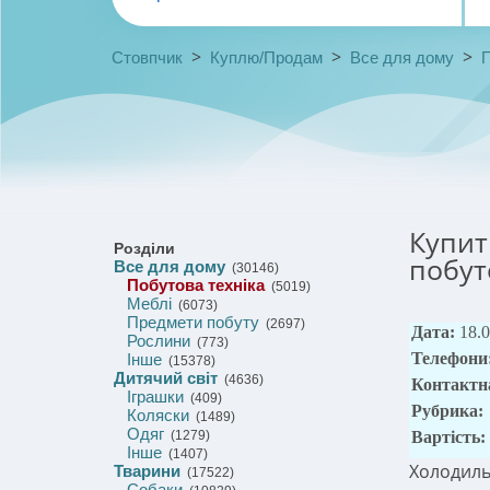
>
>
>
Стовпчик
Куплю/Продам
Все для дому
П
Купит
Розділи
побут
Все для дому
(30146)
Побутова техніка
(5019)
Меблі
(6073)
Предмети побуту
(2697)
Дата:
18.
Рослини
(773)
Телефони
Інше
(15378)
Дитячий світ
(4636)
Контактн
Іграшки
(409)
Рубрика:
Коляски
(1489)
Одяг
(1279)
Вартість:
Інше
(1407)
Холодиль
Тварини
(17522)
Собаки