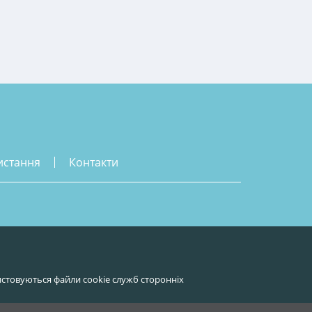
истання
контакти
стовуються файли cookie служб сторонніх