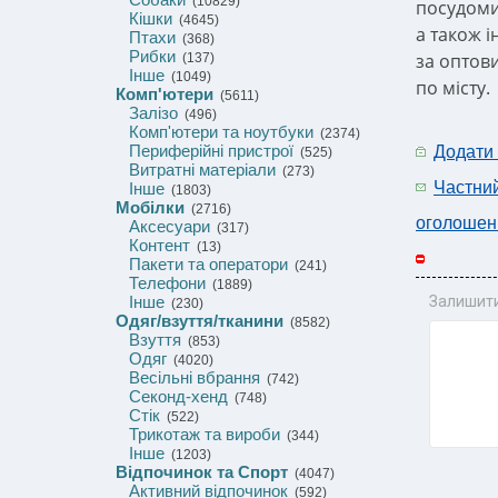
(10829)
посудоми
Кішки
(4645)
а також і
Птахи
(368)
Рибки
за оптов
(137)
Інше
(1049)
по місту.
Комп'ютери
(5611)
Залізо
(496)
Комп'ютери та ноутбуки
(2374)
Периферійні пристрої
Додати
(525)
Витратні матеріали
(273)
Частни
Інше
(1803)
Мобілки
(2716)
оголошен
Аксесуари
(317)
Контент
(13)
Пакети та оператори
(241)
Телефони
(1889)
Інше
Залишити
(230)
Одяг/взуття/тканини
(8582)
Взуття
(853)
Одяг
(4020)
Весільні вбрання
(742)
Секонд-хенд
(748)
Стік
(522)
Трикотаж та вироби
(344)
Інше
(1203)
Відпочинок та Спорт
(4047)
Активний відпочинок
(592)