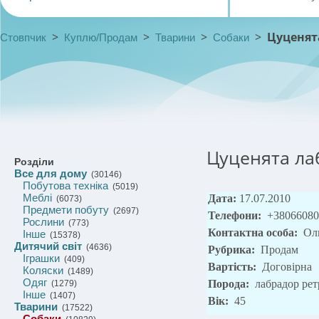
>
>
>
>
Цуценят
Стовпчик
Куплю/Продам
Тварини
Собаки
Цуценята ла
Розділи
Все для дому
(30146)
Побутова техніка
(5019)
Меблі
Дата:
17.07.2010
(6073)
Предмети побуту
(2697)
Телефони:
+38066080
Рослини
(773)
Контактна особа:
Ол
Інше
(15378)
Дитячий світ
(4636)
Рубрика:
Продам
Іграшки
(409)
Вартість:
Договірна
Коляски
(1489)
Одяг
Порода:
лабрадор рет
(1279)
Інше
(1407)
Вік:
45
Тварини
(17522)
Собаки