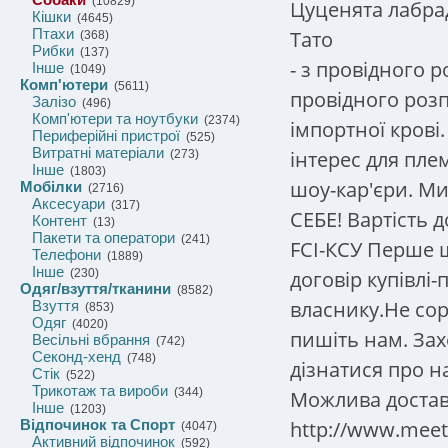
(10829)
Цуценята лабра
Кішки
(4645)
Птахи
Тато
(368)
Рибки
(137)
- з провідного р
Інше
(1049)
Комп'ютери
(5611)
провідного розп
Залізо
(496)
Комп'ютери та ноутбуки
(2374)
імпортної крові
Периферійні пристрої
(525)
Витратні матеріали
інтерес для пле
(273)
Інше
(1803)
шоу-кар'єри. Ми
Мобілки
(2716)
Аксесуари
(317)
СЕБЕ! Вартість 
Контент
(13)
Пакети та оператори
(241)
FCI-КСУ Перше 
Телефони
(1889)
Інше
договір купівлі-
(230)
Одяг/взуття/тканини
(8582)
власнику.Не сор
Взуття
(853)
Одяг
(4020)
пишіть нам. Зах
Весільні вбрання
(742)
Секонд-хенд
(748)
дізнатися про н
Стік
(522)
Трикотаж та вироби
(344)
Можлива достав
Інше
(1203)
http://www.meeti
Відпочинок та Спорт
(4047)
Активний відпочинок
(592)