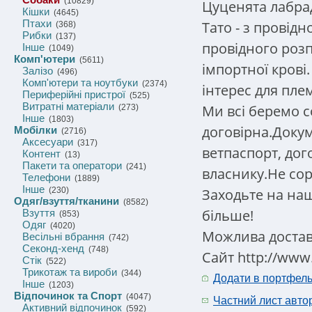
(10829)
Цуценята лабра
Кішки
(4645)
Птахи
Тато - з провідн
(368)
Рибки
(137)
провідного розп
Інше
(1049)
Комп'ютери
(5611)
імпортної крові
Залізо
(496)
Комп'ютери та ноутбуки
(2374)
інтерес для пле
Периферійні пристрої
(525)
Витратні матеріали
Ми всі беремо с
(273)
Інше
(1803)
договірна.Доку
Мобілки
(2716)
Аксесуари
(317)
ветпаспорт, дого
Контент
(13)
Пакети та оператори
(241)
власнику.Не сор
Телефони
(1889)
Інше
Заходьте на наш
(230)
Одяг/взуття/тканини
(8582)
більше!
Взуття
(853)
Одяг
(4020)
Можлива достав
Весільні вбрання
(742)
Секонд-хенд
(748)
Сайт http://www.
Стік
(522)
Трикотаж та вироби
(344)
Додати в портфел
Інше
(1203)
Відпочинок та Спорт
(4047)
Частний лист авто
Активний відпочинок
(592)