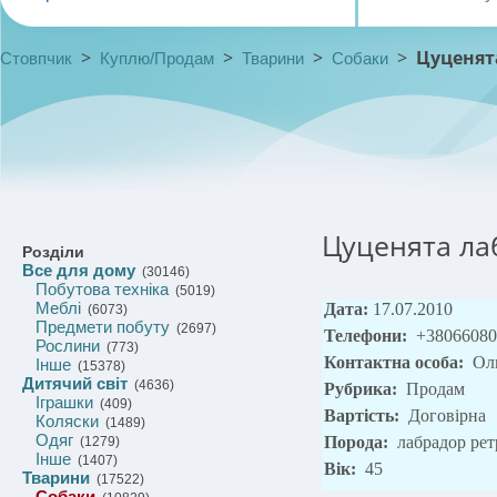
>
>
>
>
Цуценят
Стовпчик
Куплю/Продам
Тварини
Собаки
Цуценята ла
Розділи
Все для дому
(30146)
Побутова техніка
(5019)
Меблі
Дата:
17.07.2010
(6073)
Предмети побуту
(2697)
Телефони:
+38066080
Рослини
(773)
Контактна особа:
Ол
Інше
(15378)
Дитячий світ
(4636)
Рубрика:
Продам
Іграшки
(409)
Вартість:
Договірна
Коляски
(1489)
Одяг
Порода:
лабрадор рет
(1279)
Інше
(1407)
Вік:
45
Тварини
(17522)
Собаки