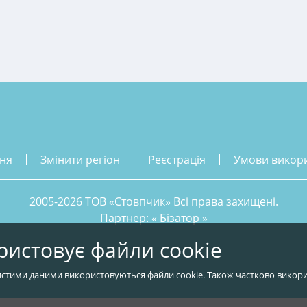
ння
змінити регіон
реєстрація
умови викор
2005-2026 ТОВ «Стовпчик» Всі права захищені.
Партнер: «
Бізатор
»
ристовує файли cookie
стими даними використовуються файли cookie. Також частково викори