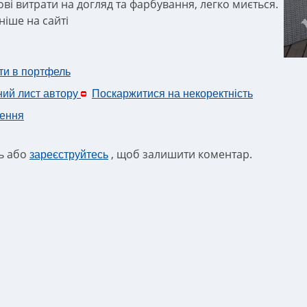
ові витрати на догляд та фарбування, легко миється.
ніше на сайті
ти в портфель
ний лист автору
Поскаржитися на некоректність
ення
ть або
, щоб залишити коментар.
зареєструйтесь