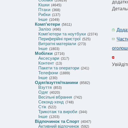
(10829)
додатк
Кішки
(4645)
Деталь
Птахи
(368)
Рибки
(137)
Інше
(1049)
Комп'ютери
(5611)
Залізо
(496)
Дода
Комп'ютери та ноутбуки
(2374)
Периферійні пристрої
Част
(525)
Витратні матеріали
(273)
оголош
Інше
(1803)
Мобілки
(2716)
Аксесуари
(317)
Контент
Увійді
(13)
Пакети та оператори
(241)
Телефони
(1889)
Інше
(230)
Одяг/взуття/тканини
(8582)
Взуття
(853)
Одяг
(4020)
Весільні вбрання
(742)
Секонд-хенд
(748)
Стік
(522)
Трикотаж та вироби
(344)
Інше
(1203)
Відпочинок та Спорт
(4047)
Активний відпочинок
(592)