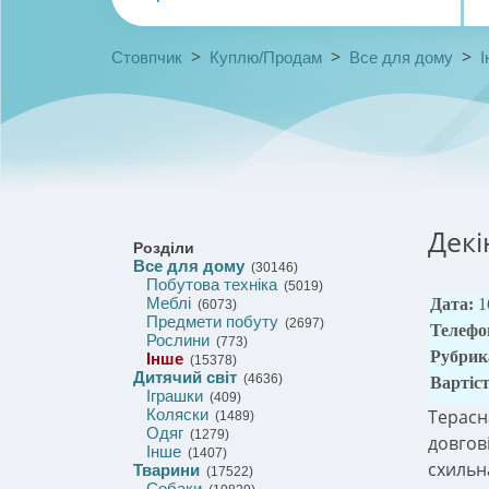
>
>
>
Стовпчик
Куплю/Продам
Все для дому
І
Декі
Розділи
Все для дому
(30146)
Побутова техніка
(5019)
Меблі
Дата:
1
(6073)
Предмети побуту
(2697)
Телефо
Рослини
(773)
Рубрик
Інше
(15378)
Дитячий світ
(4636)
Вартіс
Іграшки
(409)
Коляски
Терасн
(1489)
Одяг
(1279)
довгов
Інше
(1407)
схильна
Тварини
(17522)
Собаки