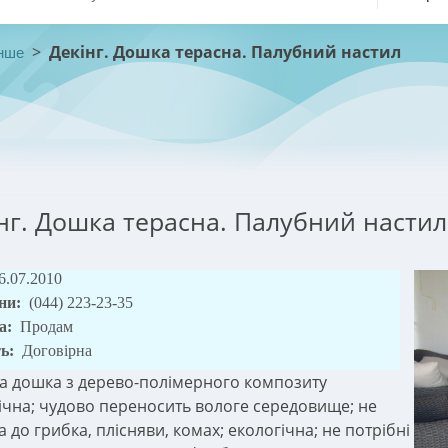
>
Декінг. Дошка терасна. Палубний настил
нше
нг. Дошка терасна. Палубний настил
6.07.2010
ни:
(044) 223-23-35
а:
Продам
ть:
Договірна
а дошка з дерево-полімерного композиту
ічна; чудово переносить вологе середовище; не
 до грибка, плісняви, комах; екологічна; не потрібні