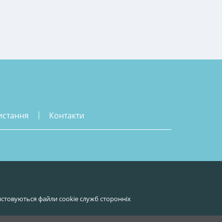
истання
контакти
стовуються файли cookie служб сторонніх