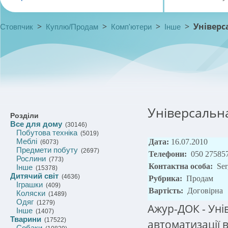
>
>
>
>
Універс
Стовпчик
Куплю/Продам
Комп'ютери
Інше
Універсальн
Розділи
Все для дому
(30146)
Побутова техніка
(5019)
Меблі
Дата:
16.07.2010
(6073)
Предмети побуту
(2697)
Телефони:
050 27585
Рослини
(773)
Контактна особа:
Ser
Інше
(15378)
Дитячий світ
(4636)
Рубрика:
Продам
Іграшки
(409)
Вартість:
Договірна
Коляски
(1489)
Одяг
(1279)
Ажур-ДОК - Ун
Інше
(1407)
Тварини
(17522)
автоматизації в
Собаки