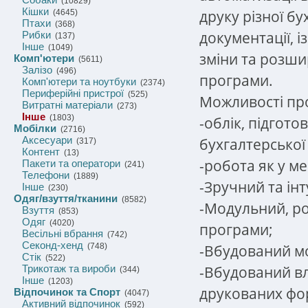
(10829)
Кішки
друку різної бу
(4645)
Птахи
(368)
документації, 
Рибки
(137)
Інше
(1049)
зміни та розши
Комп'ютери
(5611)
Залізо
(496)
програми.
Комп'ютери та ноутбуки
(2374)
Периферійні пристрої
(525)
Можливості пр
Витратні матеріали
(273)
Інше
(1803)
-облік, підгото
Мобілки
(2716)
Аксесуари
бухгалтерської
(317)
Контент
(13)
-робота як у ме
Пакети та оператори
(241)
Телефони
(1889)
-Зручний та ін
Інше
(230)
Одяг/взуття/тканини
(8582)
-Модульний, р
Взуття
(853)
Одяг
(4020)
програми;
Весільні вбрання
(742)
Секонд-хенд
-Вбудований мо
(748)
Стік
(522)
-Вбудований вл
Трикотаж та вироби
(344)
Інше
(1203)
друкованих фо
Відпочинок та Спорт
(4047)
Активний відпочинок
(592)