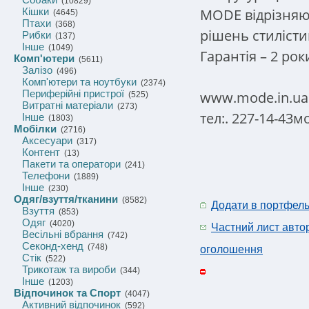
(10829)
MODE відрізняю
Кішки
(4645)
Птахи
(368)
рішень стилістики
Рибки
(137)
Інше
(1049)
Гарантія – 2 рок
Комп'ютери
(5611)
Залізо
(496)
Комп'ютери та ноутбуки
(2374)
Периферійні пристрої
www.mode.in.ua
(525)
Витратні матеріали
(273)
тел:. 227-14-43мо
Інше
(1803)
Мобілки
(2716)
Аксесуари
(317)
Контент
(13)
Пакети та оператори
(241)
Телефони
(1889)
Інше
(230)
Одяг/взуття/тканини
(8582)
Додати в портфел
Взуття
(853)
Одяг
(4020)
Частний лист авто
Весільні вбрання
(742)
Секонд-хенд
(748)
оголошення
Стік
(522)
Трикотаж та вироби
(344)
Інше
(1203)
Відпочинок та Спорт
(4047)
Активний відпочинок
(592)