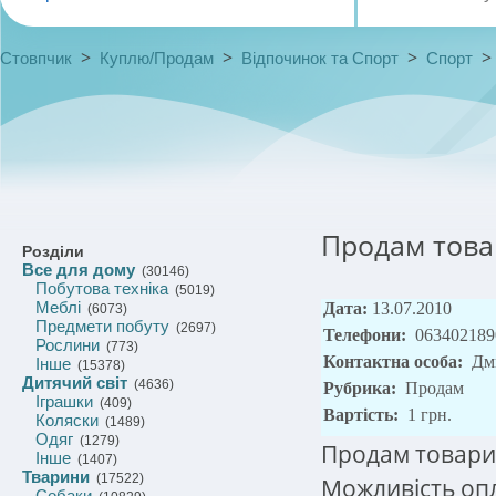
>
>
>
Стовпчик
Куплю/Продам
Відпочинок та Спорт
Спорт
Продам това
Розділи
Все для дому
(30146)
Побутова техніка
(5019)
Меблі
Дата:
13.07.2010
(6073)
Предмети побуту
(2697)
Телефони:
063402189
Рослини
(773)
Контактна особа:
Дм
Інше
(15378)
Дитячий світ
(4636)
Рубрика:
Продам
Іграшки
(409)
Вартість:
1 грн.
Коляски
(1489)
Одяг
(1279)
Продам товари
Інше
(1407)
Тварини
(17522)
Можливість оп
Собаки