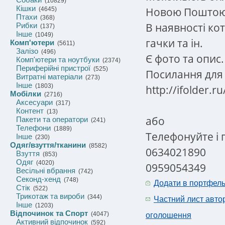
(10829)
Кішки
Новою Пошто
(4645)
Птахи
(368)
В наявності кот
Рибки
(137)
Інше
(1049)
гачки та ін.
Комп'ютери
(5611)
Залізо
(496)
Є фото та опис.
Комп'ютери та ноутбуки
(2374)
Периферійні пристрої
(525)
Посилання для
Витратні матеріали
(273)
Інше
(1803)
http://ifolder.
Мобілки
(2716)
Аксесуари
(317)
Контент
(13)
або
Пакети та оператори
(241)
Телефони
(1889)
Телефонуйте і 
Інше
(230)
Одяг/взуття/тканини
(8582)
0634021890
Взуття
(853)
Одяг
(4020)
0959054349
Весільні вбрання
(742)
Секонд-хенд
(748)
Додати в портфел
Стік
(522)
Трикотаж та вироби
(344)
Частний лист авто
Інше
(1203)
Відпочинок та Спорт
(4047)
оголошення
Активний відпочинок
(592)