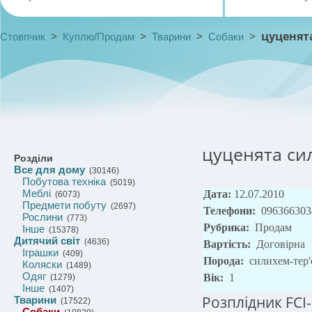
>
>
>
>
цуценята
Стовпчик
Куплю/Продам
Тварини
Собаки
цуценята сил
Розділи
Все для дому
(30146)
Побутова техніка
(5019)
Меблі
Дата:
12.07.2010
(6073)
Предмети побуту
(2697)
Телефони:
096366303
Рослини
(773)
Рубрика:
Продам
Інше
(15378)
Дитячий світ
(4636)
Вартість:
Договірна
Іграшки
(409)
Порода:
cилихем-тер'
Коляски
(1489)
Одяг
Вік:
1
(1279)
Інше
(1407)
Розплідник FCI
Тварини
(17522)
Собаки