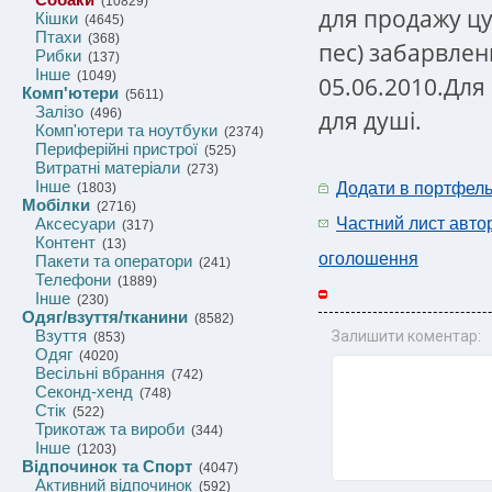
(10829)
для продажу цу
Кішки
(4645)
Птахи
(368)
пес) забарвленн
Рибки
(137)
Інше
(1049)
05.06.2010.Для
Комп'ютери
(5611)
Залізо
для душі.
(496)
Комп'ютери та ноутбуки
(2374)
Периферійні пристрої
(525)
Витратні матеріали
(273)
Інше
Додати в портфел
(1803)
Мобілки
(2716)
Аксесуари
Частний лист авто
(317)
Контент
(13)
оголошення
Пакети та оператори
(241)
Телефони
(1889)
Інше
(230)
Одяг/взуття/тканини
(8582)
Взуття
Залишити коментар:
(853)
Одяг
(4020)
Весільні вбрання
(742)
Секонд-хенд
(748)
Стік
(522)
Трикотаж та вироби
(344)
Інше
(1203)
Відпочинок та Спорт
(4047)
Активний відпочинок
(592)