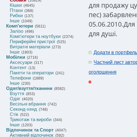
(10829)
для продажу цу
Кішки
(4645)
Птахи
(368)
пес) забарвленн
Рибки
(137)
Інше
(1049)
05.06.2010.Для
Комп'ютери
(5611)
Залізо
для душі.
(496)
Комп'ютери та ноутбуки
(2374)
Периферійні пристрої
(525)
Витратні матеріали
(273)
Інше
Додати в портфел
(1803)
Мобілки
(2716)
Аксесуари
Частний лист авто
(317)
Контент
(13)
оголошення
Пакети та оператори
(241)
Телефони
(1889)
Інше
(230)
Одяг/взуття/тканини
(8582)
Взуття
(853)
Одяг
(4020)
Весільні вбрання
(742)
Секонд-хенд
(748)
Стік
(522)
Трикотаж та вироби
(344)
Інше
(1203)
Відпочинок та Спорт
(4047)
Активний відпочинок
(592)