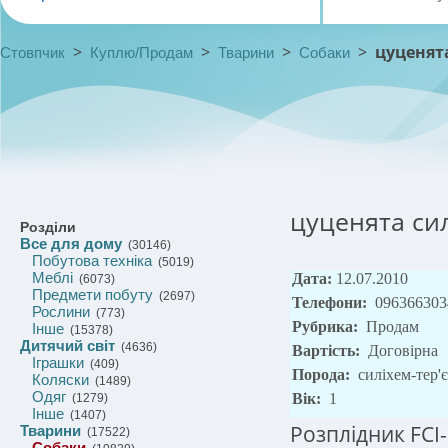
>
>
>
>
цуценята
Стовпчик
Куплю/Продам
Тварини
Собаки
цуценята сил
Розділи
Все для дому
(30146)
Побутова техніка
(5019)
Меблі
Дата:
12.07.2010
(6073)
Предмети побуту
(2697)
Телефони:
096366303
Рослини
(773)
Рубрика:
Продам
Інше
(15378)
Дитячий світ
(4636)
Вартість:
Договірна
Іграшки
(409)
Порода:
силіхем-тер'
Коляски
(1489)
Одяг
Вік:
1
(1279)
Інше
(1407)
Розплідник FCI
Тварини
(17522)
Собаки