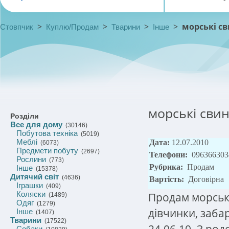
>
>
>
>
морські с
Стовпчик
Куплю/Продам
Тварини
Інше
морські сви
Розділи
Все для дому
(30146)
Побутова техніка
(5019)
Меблі
Дата:
12.07.2010
(6073)
Предмети побуту
(2697)
Телефони:
096366303
Рослини
(773)
Рубрика:
Продам
Інше
(15378)
Дитячий світ
(4636)
Вартість:
Договірна
Іграшки
(409)
Коляски
Продам морськ
(1489)
Одяг
(1279)
дівчинки, заба
Інше
(1407)
Тварини
(17522)
24.06.10. З род
Собаки