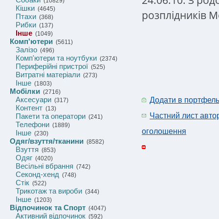
(10829)
Кішки
(4645)
розплідників М
Птахи
(368)
Рибки
(137)
Інше
(1049)
Комп'ютери
(5611)
Залізо
(496)
Комп'ютери та ноутбуки
(2374)
Периферійні пристрої
(525)
Витратні матеріали
(273)
Інше
(1803)
Мобілки
(2716)
Аксесуари
Додати в портфел
(317)
Контент
(13)
Частний лист авто
Пакети та оператори
(241)
Телефони
(1889)
оголошення
Інше
(230)
Одяг/взуття/тканини
(8582)
Взуття
(853)
Одяг
(4020)
Весільні вбрання
(742)
Секонд-хенд
(748)
Стік
(522)
Трикотаж та вироби
(344)
Інше
(1203)
Відпочинок та Спорт
(4047)
Активний відпочинок
(592)