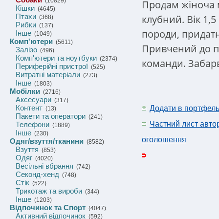
(10829)
Продам жіноча м
Кішки
(4645)
Птахи
клубний. Вік 1,5
(368)
Рибки
(137)
породи, придат
Інше
(1049)
Комп'ютери
(5611)
Привчений до п
Залізо
(496)
Комп'ютери та ноутбуки
(2374)
команди. Забар
Периферійні пристрої
(525)
Витратні матеріали
(273)
Інше
(1803)
Мобілки
(2716)
Аксесуари
(317)
Контент
Додати в портфел
(13)
Пакети та оператори
(241)
Частний лист авто
Телефони
(1889)
Інше
(230)
оголошення
Одяг/взуття/тканини
(8582)
Взуття
(853)
Одяг
(4020)
Весільні вбрання
(742)
Секонд-хенд
(748)
Стік
(522)
Трикотаж та вироби
(344)
Інше
(1203)
Відпочинок та Спорт
(4047)
Активний відпочинок
(592)