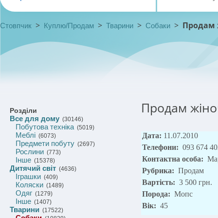
>
>
>
>
Продам 
Стовпчик
Куплю/Продам
Тварини
Собаки
Продам жіно
Розділи
Все для дому
(30146)
Побутова техніка
(5019)
Меблі
Дата:
11.07.2010
(6073)
Предмети побуту
(2697)
Телефони:
093 674 4
Рослини
(773)
Контактна особа:
Ма
Інше
(15378)
Дитячий світ
(4636)
Рубрика:
Продам
Іграшки
(409)
Вартість:
3 500 грн.
Коляски
(1489)
Одяг
Порода:
Мопс
(1279)
Інше
(1407)
Вік:
45
Тварини
(17522)
Собаки